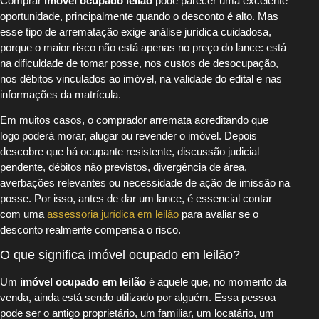
Comprar
imóvel ocupado leilão
pode parecer uma excelente
oportunidade, principalmente quando o desconto é alto. Mas
esse tipo de arrematação exige análise jurídica cuidadosa,
porque o maior risco não está apenas no preço do lance: está
na dificuldade de tomar posse, nos custos de desocupação,
nos débitos vinculados ao imóvel, na validade do edital e nas
informações da matrícula.
Em muitos casos, o comprador arremata acreditando que
logo poderá morar, alugar ou revender o imóvel. Depois
descobre que há ocupante resistente, discussão judicial
pendente, débitos não previstos, divergência de área,
averbações relevantes ou necessidade de ação de imissão na
posse. Por isso, antes de dar um lance, é essencial contar
com uma
assessoria jurídica em leilão
para avaliar se o
desconto realmente compensa o risco.
O que significa imóvel ocupado em leilão?
Um
imóvel ocupado em leilão
é aquele que, no momento da
venda, ainda está sendo utilizado por alguém. Essa pessoa
pode ser o antigo proprietário, um familiar, um locatário, um