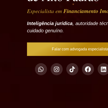
Especialista em
Financiamento Imo
Inteligência jurídica
, autoridade téc
cuidado genuíno.
Falar com advogada especialist