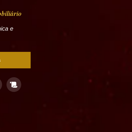
biliário
nica e
a