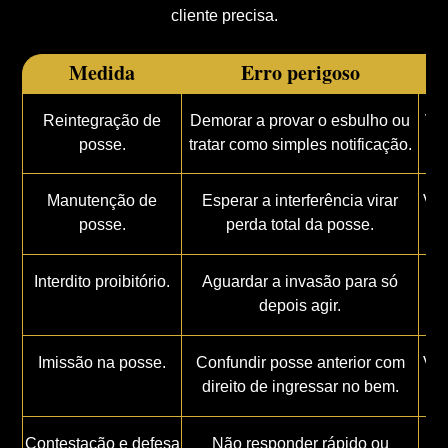
cliente precisa.
Medida
Erro perigoso
Reintegração de
Demorar a provar o esbulho ou
Voc
posse.
tratar como simples notificação.
Manutenção de
Esperar a interferência virar
Voc
posse.
perda total da posse.
Interdito proibitório.
Aguardar a invasão para só
Há
depois agir.
Imissão na posse.
Confundir posse anterior com
Voc
direito de ingressar no bem.
Contestação e defesa
Não responder rápido ou
Voc