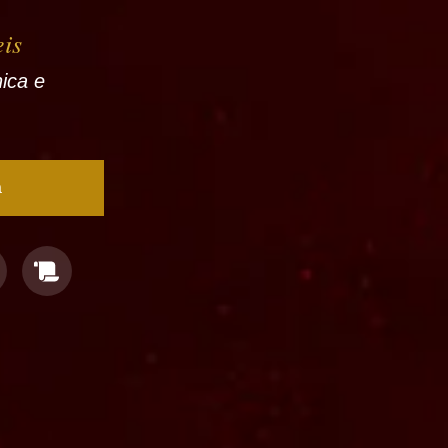
eis
nica e
a