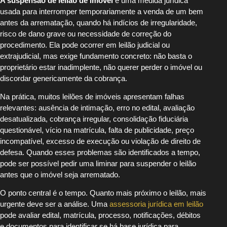
A suspensão de leilão de imóvel
é uma medida jurídica
usada para interromper temporariamente a venda de um bem
antes da arrematação, quando há indícios de irregularidade,
risco de dano grave ou necessidade de correção do
procedimento. Ela pode ocorrer em leilão judicial ou
extrajudicial, mas exige fundamento concreto: não basta o
proprietário estar inadimplente, não querer perder o imóvel ou
discordar genericamente da cobrança.
Na prática, muitos leilões de imóveis apresentam falhas
relevantes: ausência de intimação, erro no edital, avaliação
desatualizada, cobrança irregular, consolidação fiduciária
questionável, vício na matrícula, falta de publicidade, preço
incompatível, excesso de execução ou violação de direito de
defesa. Quando esses problemas são identificados a tempo,
pode ser possível pedir uma liminar para suspender o leilão
antes que o imóvel seja arrematado.
O ponto central é o tempo. Quanto mais próximo o leilão, mais
urgente deve ser a análise. Uma
assessoria jurídica em leilão
pode avaliar edital, matrícula, processo, notificações, débitos
e documentos para identificar se há base jurídica para