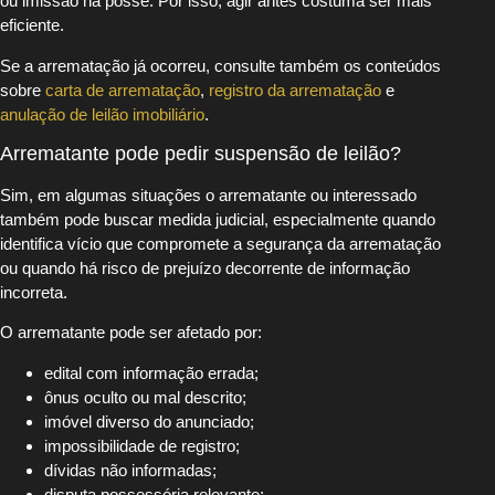
ou imissão na posse. Por isso, agir antes costuma ser mais
eficiente.
Se a arrematação já ocorreu, consulte também os conteúdos
sobre
carta de arrematação
,
registro da arrematação
e
anulação de leilão imobiliário
.
Arrematante pode pedir suspensão de leilão?
Sim, em algumas situações o arrematante ou interessado
também pode buscar medida judicial, especialmente quando
identifica vício que compromete a segurança da arrematação
ou quando há risco de prejuízo decorrente de informação
incorreta.
O arrematante pode ser afetado por:
edital com informação errada;
ônus oculto ou mal descrito;
imóvel diverso do anunciado;
impossibilidade de registro;
dívidas não informadas;
disputa possessória relevante;