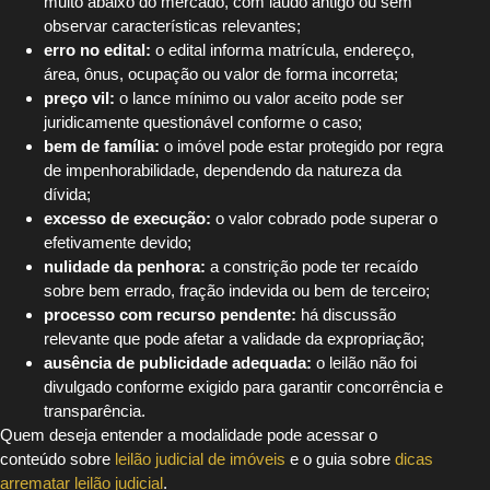
muito abaixo do mercado, com laudo antigo ou sem
observar características relevantes;
erro no edital:
o edital informa matrícula, endereço,
área, ônus, ocupação ou valor de forma incorreta;
preço vil:
o lance mínimo ou valor aceito pode ser
juridicamente questionável conforme o caso;
bem de família:
o imóvel pode estar protegido por regra
de impenhorabilidade, dependendo da natureza da
dívida;
excesso de execução:
o valor cobrado pode superar o
efetivamente devido;
nulidade da penhora:
a constrição pode ter recaído
sobre bem errado, fração indevida ou bem de terceiro;
processo com recurso pendente:
há discussão
relevante que pode afetar a validade da expropriação;
ausência de publicidade adequada:
o leilão não foi
divulgado conforme exigido para garantir concorrência e
transparência.
Quem deseja entender a modalidade pode acessar o
conteúdo sobre
leilão judicial de imóveis
e o guia sobre
dicas
arrematar leilão judicial
.