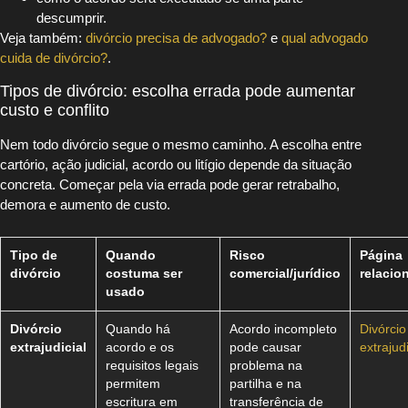
descumprir.
Veja também:
divórcio precisa de advogado?
e
qual advogado
cuida de divórcio?
.
Tipos de divórcio: escolha errada pode aumentar
custo e conflito
Nem todo divórcio segue o mesmo caminho. A escolha entre
cartório, ação judicial, acordo ou litígio depende da situação
concreta. Começar pela via errada pode gerar retrabalho,
demora e aumento de custo.
Tipo de
Quando
Risco
Página
divórcio
costuma ser
comercial/jurídico
relacio
usado
Divórcio
Quando há
Acordo incompleto
Divórcio
extrajudicial
acordo e os
pode causar
extrajudi
requisitos legais
problema na
permitem
partilha e na
escritura em
transferência de