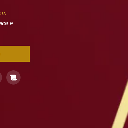
eis
nica e
a