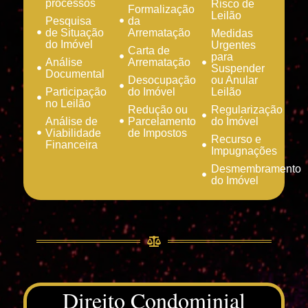
processos
Risco de
Formalização
Leilão
Pesquisa
da
de Situação
Arrematação
Medidas
do Imóvel
Urgentes
Carta de
para
Análise
Arrematação
Suspender
Documental
Desocupação
ou Anular
Participação
do Imóvel
Leilão
no Leilão
Redução ou
Regularização
Análise de
Parcelamento
do Imóvel
Viabilidade
de Impostos
Recurso e
Financeira
Impugnações
Desmembramento
do Imóvel
Direito Condominial