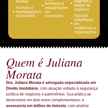
urgentes e
familiar
herdeiros e
tutelas de
Acordos e
impugnações
urgência
homologações
em
Atuação
e Revisões
sucessões
estratégica
em
audiências e
negociações
Quem é Juliana
Morata
Dra. Juliana Morata é advogada especializada em
Direito Imobiliário
, com atuação voltada à segurança
jurídica de negócios e patrimônios. Sua prática se
desenvolve em dois eixos complementares: a
assessoria em leilões de imóveis
, com análise