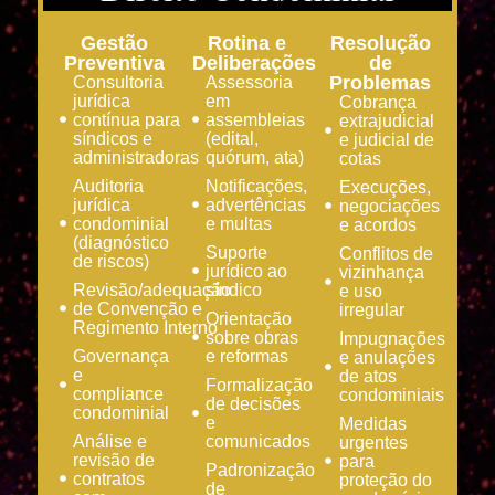
Gestão
Rotina e
Resolução
Preventiva
Deliberações
de
Problemas
Consultoria
Assessoria
jurídica
em
Cobrança
contínua para
assembleias
extrajudicial
síndicos e
(edital,
e judicial de
administradoras
quórum, ata)
cotas
Auditoria
Notificações,
Execuções,
jurídica
advertências
negociações
condominial
e multas
e acordos
(diagnóstico
Suporte
Conflitos de
de riscos)
jurídico ao
vizinhança
Revisão/adequação
síndico
e uso
de Convenção e
irregular
Orientação
Regimento Interno
sobre obras
Impugnações
Governança
e reformas
e anulações
e
de atos
Formalização
compliance
condominiais
de decisões
condominial
e
Medidas
Análise e
comunicados
urgentes
revisão de
para
Padronização
contratos
proteção do
de