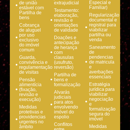
Especial e
de união
extrajudicial
Familiar)
estável com
Testamento:
Partilha de
Regularização
elaboração,
bens
documental e
revisão e
registral para
Cobrança
orientações
viabilizar
de aluguel
de validade
partilha ou
por uso
Doações e
venda
exclusivo
antecipação
do imóvel
Saneamento
de herança
comum
de
com
pendencias
Guarda,
clausulas
de matricula
convivência e
(usufruto,
e
regulamentação
reversão)
averbações
de visitas
Partilha de
essenciais
Pensão
bens e
Estratégia
alimentícia
formalização
jurídica para
(fixação,
Alvarás
viabilizar
revisão e
judiciais
negociação
execução)
para atos
e
Medidas
envolvendo
formalização
protetivas e
imóvel do
segura do
providencias
espolio
imóvel
urgentes no
Conflitos
Medidas
âmbito
entre