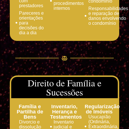
com
condomínio
procedimentos
prestadores
internos
Responsabilidades
Pareceres e
e reparação de
orientações
danos envolvendo
para
o condomínio
decisões do
dia a dia
Direito de Família e
Sucessões
Família e
Inventario,
Regularização
Partilha de
Herança e
de Imóveis
Bens
Testamentos
Usucapião
(Ordinária,
Divorcio e
Inventario
Extraordinária,
dissolução
judicial e