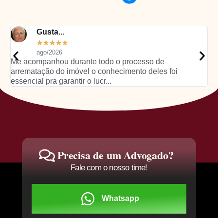
Geova...
★
★
★
★
★
ago/2026
Contratei pra me ajudar num leilão de imóveis e não
D
poderia estar mais satisfeita! Eles foram r...
i
d
Precisa de um Advogado?
Fale com o nosso time!
Whatsapp