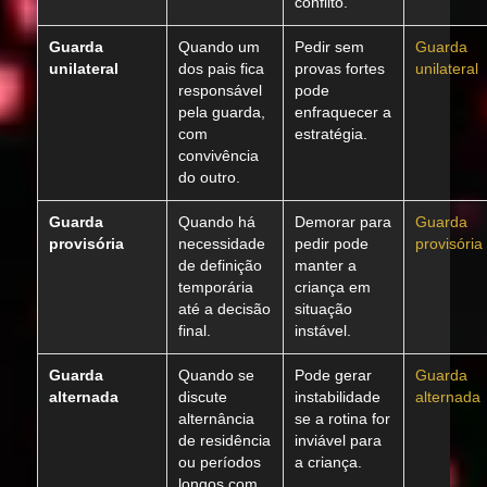
conflito.
Guarda
Quando um
Pedir sem
Guarda
unilateral
dos pais fica
provas fortes
unilateral
responsável
pode
pela guarda,
enfraquecer a
com
estratégia.
convivência
do outro.
Guarda
Quando há
Demorar para
Guarda
provisória
necessidade
pedir pode
provisória
de definição
manter a
temporária
criança em
até a decisão
situação
final.
instável.
Guarda
Quando se
Pode gerar
Guarda
alternada
discute
instabilidade
alternada
alternância
se a rotina for
de residência
inviável para
ou períodos
a criança.
longos com