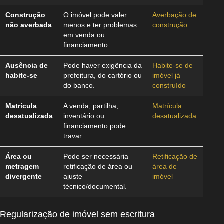
Construção
O imóvel pode valer
Averbação de
não averbada
menos e ter problemas
construção
em venda ou
financiamento.
Ausência de
Pode haver exigência da
Habite-se de
habite-se
prefeitura, do cartório ou
imóvel já
do banco.
construído
Matrícula
A venda, partilha,
Matrícula
desatualizada
inventário ou
desatualizada
financiamento pode
travar.
Área ou
Pode ser necessária
Retificação de
metragem
retificação de área ou
área de
divergente
ajuste
imóvel
técnico/documental.
Regularização de imóvel sem escritura