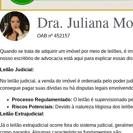
Dra. Juliana Mo
OAB nº 452157
Quando se trata de adquirir um imóvel por meio de leilões, é im
nosso escritório de advocacia está aqui para explicar essas dis
Leilão Judicial:
No leilão judicial, a venda do imóvel é ordenada pelo poder ju
consegue pagar suas dívidas ou há disputas legais envolvendo a
Processo Regulamentado:
O leilão é supervisionado pe
Riscos Potenciais:
Devido à natureza litigiosa dos leilõ
Leilão Extrajudicial:
Já o leilão extrajudicial ocorre fora do sistema judicial, gera
como garantia. Algumas características fundamentais são: