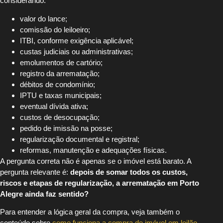
considerando:
valor do lance;
comissão do leiloeiro;
ITBI, conforme exigência aplicável;
custas judiciais ou administrativas;
emolumentos de cartório;
registro da arrematação;
débitos de condomínio;
IPTU e taxas municipais;
eventual dívida ativa;
custos de desocupação;
pedido de imissão na posse;
regularização documental e registral;
reformas, manutenção e adequações físicas.
A pergunta correta não é apenas se o imóvel está barato. A
pergunta relevante é:
depois de somar todos os custos,
riscos e etapas de regularização, a arrematação em Porto
Alegre ainda faz sentido?
Para entender a lógica geral da compra, veja também o
conteúdo sobre
como funciona a compra de imóvel em leilão
.