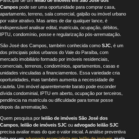
Participar de um
leilão de imóveis em São José dos
Campos
pode ser uma oportunidade para comprar casa,
apartamento, terreno, sala comercial, galpão ou imóvel urbano
por valor atrativo. Mas antes de dar qualquer lance, é
indispensável analisar edital, matrícula, ocupação, débitos,
IPTU, condomínio, posse e regularização pós-arrematação.
São José dos Campos, também conhecida como
SJC
, é um
dos principais polos urbanos do Vale do Paraíba, com
mercado imobiliário formado por imóveis residenciais,
comerciais, terrenos, condomínios, apartamentos, casas e
unidades vinculadas a financiamentos. Essa variedade cria
oportunidades, mas também aumenta a necessidade de
cautela. Um imóvel aparentemente barato pode esconder
dívida condominial, IPTU em aberto, ocupação por terceiros,
pendência na matrícula ou dificuldade para tomar posse
depois da arrematação.
Quem pesquisa por
leilão de imóveis São José dos
Campos
,
leilão de imóveis SJC
ou
advogado leilão SJC
precisa avaliar mais do que o valor inicial. A análise preventiva
feita por um
advogado especialista em leilão de imóveis
ajuda