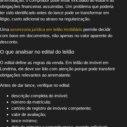
arrematação, o comprador pode estar vinculado ao edital e às
obrigações financeiras assumidas. Um problema que poderia
ter sido identificado antes do lance pode se transformar em
litígio, custo adicional ou atraso na regularização.
Uma
assessoria jurídica em leilão imobiliário
permite decidir
com base em documentos, não apenas no valor aparente do
desconto.
O que analisar no edital do leilão
O edital define as regras da venda. Em leilão de imóvel em
Londrina, ele deve ser lido com atenção porque pode transferir
obrigações relevantes ao arrematante.
Antes de dar lance, verifique no edital:
descrição completa do imóvel;
número da matrícula;
cartório de registro de imóveis competente;
valor de avaliação;
lance mínimo;
data da primeira e segunda praça, quando aplicável;