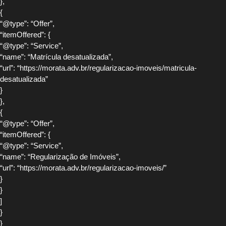
},
{
“@type”: “Offer”,
“itemOffered”: {
“@type”: “Service”,
“name”: “Matrícula desatualizada”,
“url”: “https://morata.adv.br/regularizacao-imoveis/matricula-
desatualizada”
}
},
{
“@type”: “Offer”,
“itemOffered”: {
“@type”: “Service”,
“name”: “Regularização de Imóveis”,
“url”: “https://morata.adv.br/regularizacao-imoveis/”
}
}
]
}
}