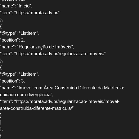
“name”: “Início”,
“item”: “https://morata.adv.br/”
},
{
“@type”: “ListItem”,
“position”: 2,
“name”: “Regularização de Imóveis”,
“item”: “https://morata.adv.br/regularizacao-imoveis/”
},
{
“@type”: “ListItem”,
“position”: 3,
“name”: “Imóvel com Área Construída Diferente da Matrícula:
cuidado com divergência”,
“item”: “https://morata.adv.br/regularizacao-imoveis/imovel-
area-construida-diferente-matricula/”
}
]
},
{