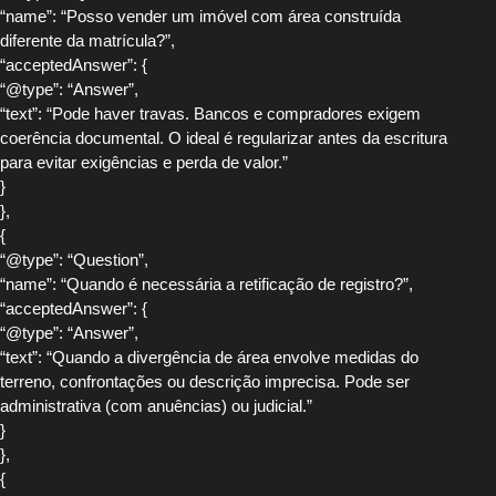
“name”: “Posso vender um imóvel com área construída
diferente da matrícula?”,
“acceptedAnswer”: {
“@type”: “Answer”,
“text”: “Pode haver travas. Bancos e compradores exigem
coerência documental. O ideal é regularizar antes da escritura
para evitar exigências e perda de valor.”
}
},
{
“@type”: “Question”,
“name”: “Quando é necessária a retificação de registro?”,
“acceptedAnswer”: {
“@type”: “Answer”,
“text”: “Quando a divergência de área envolve medidas do
terreno, confrontações ou descrição imprecisa. Pode ser
administrativa (com anuências) ou judicial.”
}
},
{