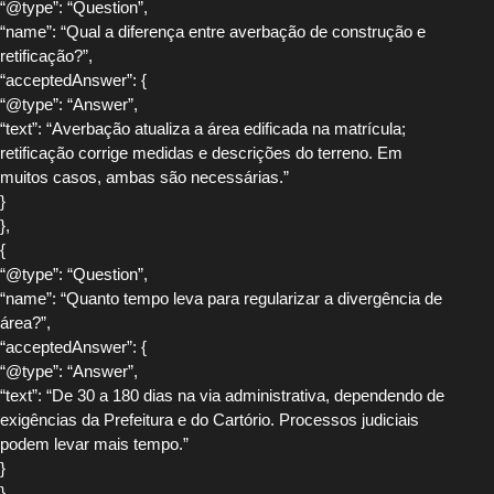
“@type”: “Question”,
“name”: “Qual a diferença entre averbação de construção e
retificação?”,
“acceptedAnswer”: {
“@type”: “Answer”,
“text”: “Averbação atualiza a área edificada na matrícula;
retificação corrige medidas e descrições do terreno. Em
muitos casos, ambas são necessárias.”
}
},
{
“@type”: “Question”,
“name”: “Quanto tempo leva para regularizar a divergência de
área?”,
“acceptedAnswer”: {
“@type”: “Answer”,
“text”: “De 30 a 180 dias na via administrativa, dependendo de
exigências da Prefeitura e do Cartório. Processos judiciais
podem levar mais tempo.”
}
},