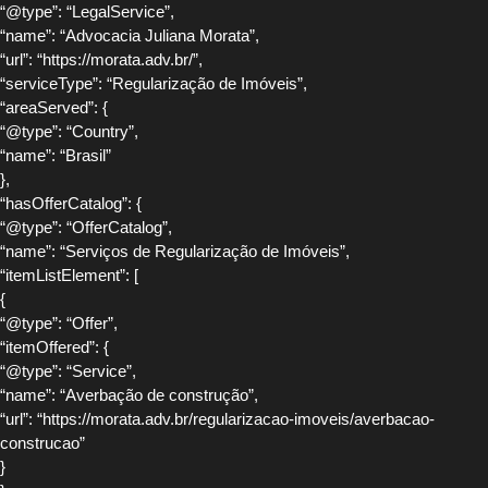
“@type”: “LegalService”,
“name”: “Advocacia Juliana Morata”,
“url”: “https://morata.adv.br/”,
“serviceType”: “Regularização de Imóveis”,
“areaServed”: {
“@type”: “Country”,
“name”: “Brasil”
},
“hasOfferCatalog”: {
“@type”: “OfferCatalog”,
“name”: “Serviços de Regularização de Imóveis”,
“itemListElement”: [
{
“@type”: “Offer”,
“itemOffered”: {
“@type”: “Service”,
“name”: “Averbação de construção”,
“url”: “https://morata.adv.br/regularizacao-imoveis/averbacao-
construcao”
}