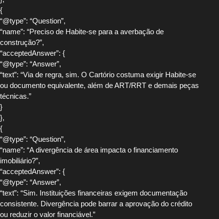
{
“@type”: “Question”,
“name”: “Preciso de Habite-se para a averbação de
construção?”,
“acceptedAnswer”: {
“@type”: “Answer”,
“text”: “Via de regra, sim. O Cartório costuma exigir Habite-se
ou documento equivalente, além de ART/RRT e demais peças
técnicas.”
}
},
{
“@type”: “Question”,
“name”: “A divergência de área impacta o financiamento
imobiliário?”,
“acceptedAnswer”: {
“@type”: “Answer”,
“text”: “Sim. Instituições financeiras exigem documentação
consistente. Divergência pode barrar a aprovação do crédito
ou reduzir o valor financiável.”