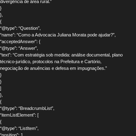
divergência de área rural.”
}
},
{
“@type”: “Question”,
“name”: “Como a Advocacia Juliana Morata pode ajudar?”,
“acceptedAnswer”: {
“@type”: “Answer”,
“text”: “Com estratégia sob medida: análise documental, plano
técnico-jurídico, protocolos na Prefeitura e Cartório,
negociação de anuências e defesa em impugnações.”
}
}
]
},
{
“@type”: “BreadcrumbList”,
“itemListElement”: [
{
“@type”: “ListItem”,
“position”: 1,