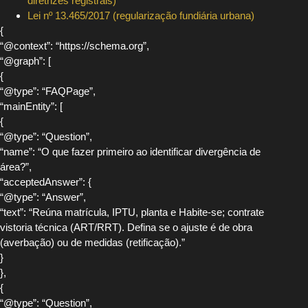
diretrizes registrais)
Lei nº 13.465/2017 (regularização fundiária urbana)
{
“@context”: “https://schema.org”,
“@graph”: [
{
“@type”: “FAQPage”,
“mainEntity”: [
{
“@type”: “Question”,
“name”: “O que fazer primeiro ao identificar divergência de
área?”,
“acceptedAnswer”: {
“@type”: “Answer”,
“text”: “Reúna matrícula, IPTU, planta e Habite-se; contrate
vistoria técnica (ART/RRT). Defina se o ajuste é de obra
(averbação) ou de medidas (retificação).”
}
},
{
“@type”: “Question”,