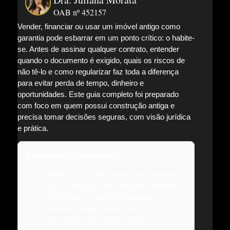
OAB nº 452157
Vender, financiar ou usar um imóvel antigo como
garantia pode esbarrar em um ponto crítico: o habite-
se. Antes de assinar qualquer contrato, entender
quando o documento é exigido, quais os riscos de
não tê-lo e como regularizar faz toda a diferença
para evitar perda de tempo, dinheiro e
oportunidades. Este guia completo foi preparado
com foco em quem possui construção antiga e
precisa tomar decisões seguras, com visão jurídica
e prática.
Resumo em 30 segundos:
Habite-se é o documento que comprova
que a edificação foi concluída conforme
as normas e pode ser habitada.
Imóveis antigos podem não ter o
documento; isso afeta venda,