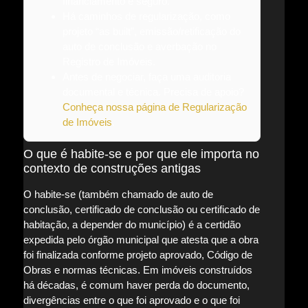
financiamento e seguro.
Há caminhos de regularização, como
projeto “as built”, emissão/retificação do
auto de conclusão e averbação no
Registro de Imóveis.
Antes de negociar, faça uma auditoria
documental e técnica. Precisa de apoio?
Conheça nossa página de Regularização
de Imóveis
.
O que é habite-se e por que ele importa no
contexto de construções antigas
O habite-se (também chamado de auto de
conclusão, certificado de conclusão ou certificado de
habitação, a depender do município) é a certidão
expedida pelo órgão municipal que atesta que a obra
foi finalizada conforme projeto aprovado, Código de
Obras e normas técnicas. Em imóveis construídos
há décadas, é comum haver perda do documento,
divergências entre o que foi aprovado e o que foi