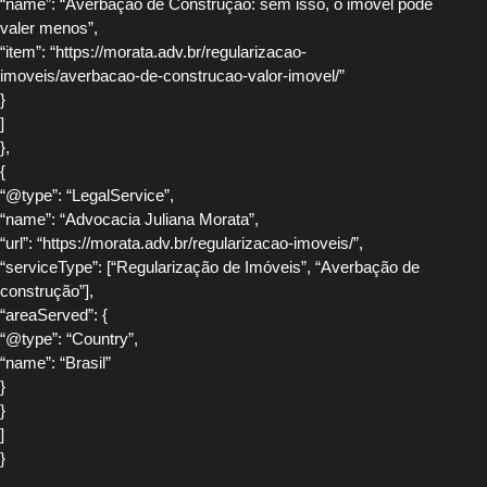
“name”: “Averbação de Construção: sem isso, o imóvel pode
valer menos”,
“item”: “https://morata.adv.br/regularizacao-
imoveis/averbacao-de-construcao-valor-imovel/”
}
]
},
{
“@type”: “LegalService”,
“name”: “Advocacia Juliana Morata”,
“url”: “https://morata.adv.br/regularizacao-imoveis/”,
“serviceType”: [“Regularização de Imóveis”, “Averbação de
construção”],
“areaServed”: {
“@type”: “Country”,
“name”: “Brasil”
}
}
]
}