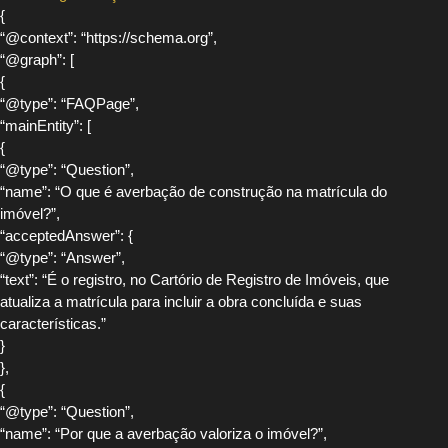
{
“@context”: “https://schema.org”,
“@graph”: [
{
“@type”: “FAQPage”,
“mainEntity”: [
{
“@type”: “Question”,
“name”: “O que é averbação de construção na matrícula do
imóvel?”,
“acceptedAnswer”: {
“@type”: “Answer”,
“text”: “É o registro, no Cartório de Registro de Imóveis, que
atualiza a matrícula para incluir a obra concluída e suas
características.”
}
},
{
“@type”: “Question”,
“name”: “Por que a averbação valoriza o imóvel?”,