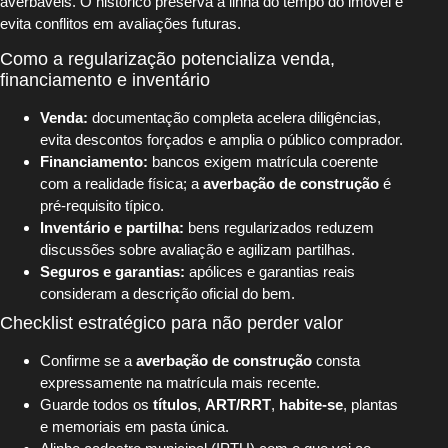
averbáveis. O histórico preserva a linha do tempo do imóvel e
evita conflitos em avaliações futuras.
Como a regularização potencializa venda,
financiamento e inventário
Venda:
documentação completa acelera diligências,
evita descontos forçados e amplia o público comprador.
Financiamento:
bancos exigem matrícula coerente
com a realidade física; a
averbação de construção
é
pré-requisito típico.
Inventário e partilha:
bens regularizados reduzem
discussões sobre avaliação e agilizam partilhas.
Seguros e garantias:
apólices e garantias reais
consideram a descrição oficial do bem.
Checklist estratégico para não perder valor
Confirme se a
averbação de construção
consta
expressamente na matrícula mais recente.
Guarde todos os
títulos
,
ART/RRT
,
habite-se
, plantas
e memoriais em pasta única.