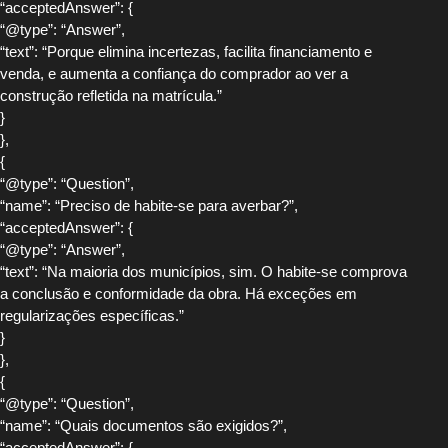
“acceptedAnswer”: {
“@type”: “Answer”,
“text”: “Porque elimina incertezas, facilita financiamento e
venda, e aumenta a confiança do comprador ao ver a
construção refletida na matrícula.”
}
},
{
“@type”: “Question”,
“name”: “Preciso de habite-se para averbar?”,
“acceptedAnswer”: {
“@type”: “Answer”,
“text”: “Na maioria dos municípios, sim. O habite-se comprova
a conclusão e conformidade da obra. Há exceções em
regularizações específicas.”
}
},
{
“@type”: “Question”,
“name”: “Quais documentos são exigidos?”,
“acceptedAnswer”: {