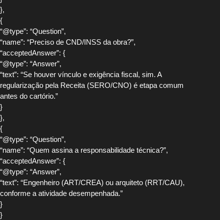
},
{
“@type”: “Question”,
“name”: “Preciso de CND/INSS da obra?”,
“acceptedAnswer”: {
“@type”: “Answer”,
“text”: “Se houver vínculo e exigência fiscal, sim. A
regularização pela Receita (SERO/CNO) é etapa comum
antes do cartório.”
}
},
{
“@type”: “Question”,
“name”: “Quem assina a responsabilidade técnica?”,
“acceptedAnswer”: {
“@type”: “Answer”,
“text”: “Engenheiro (ART/CREA) ou arquiteto (RRT/CAU),
conforme a atividade desempenhada.”
}
}