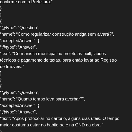
confirme com a Prefeitura.”
}
},
{
“@type”: “Question”,
“name”: “Como regularizar construção antiga sem alvará?”,
“acceptedAnswer”: {
“@type”: “Answer”,
“text”: “Com anistia municipal ou projeto as built, laudos
técnicos e pagamento de taxas, para então levar ao Registro
de Imóveis.”
}
},
{
“@type”: “Question”,
“name”: “Quanto tempo leva para averbar?”,
“acceptedAnswer”: {
“@type”: “Answer”,
“text”: “Após protocolar no cartório, alguns dias úteis. O tempo
maior costuma estar no habite-se e na CND da obra.”
}