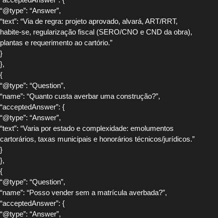
“@type”: “Answer”,
“text”: “Via de regra: projeto aprovado, alvará, ART/RRT,
habite-se, regularização fiscal (SERO/CNO e CND da obra),
plantas e requerimento ao cartório.”
}
},
{
“@type”: “Question”,
“name”: “Quanto custa averbar uma construção?”,
“acceptedAnswer”: {
“@type”: “Answer”,
“text”: “Varia por estado e complexidade: emolumentos
cartorários, taxas municipais e honorários técnicos/jurídicos.”
}
},
{
“@type”: “Question”,
“name”: “Posso vender sem a matrícula averbada?”,
“acceptedAnswer”: {
“@type”: “Answer”,