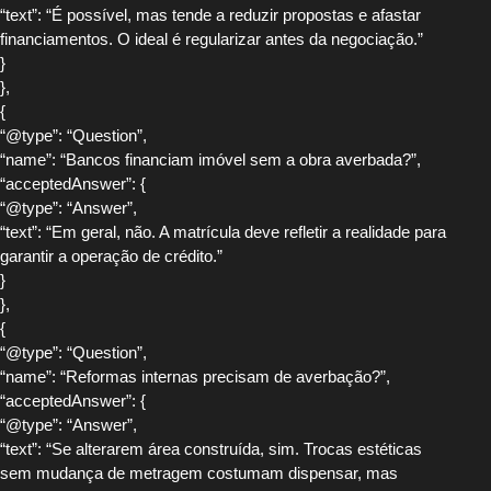
“text”: “É possível, mas tende a reduzir propostas e afastar
financiamentos. O ideal é regularizar antes da negociação.”
}
},
{
“@type”: “Question”,
“name”: “Bancos financiam imóvel sem a obra averbada?”,
“acceptedAnswer”: {
“@type”: “Answer”,
“text”: “Em geral, não. A matrícula deve refletir a realidade para
garantir a operação de crédito.”
}
},
{
“@type”: “Question”,
“name”: “Reformas internas precisam de averbação?”,
“acceptedAnswer”: {
“@type”: “Answer”,
“text”: “Se alterarem área construída, sim. Trocas estéticas
sem mudança de metragem costumam dispensar, mas