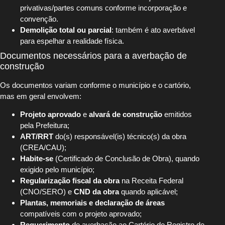
privativas/partes comuns conforme incorporação e
convenção.
Demolição total ou parcial
: também é ato averbável
para espelhar a realidade física.
Documentos necessários para a averbação de
construção
Os documentos variam conforme o município e o cartório,
mas em geral envolvem:
Projeto aprovado
e
alvará de construção
emitidos
pela Prefeitura;
ART/RRT
do(s) responsável(is) técnico(s) da obra
(CREA/CAU);
Habite-se
(Certificado de Conclusão de Obra), quando
exigido pelo município;
Regularização fiscal da obra
na Receita Federal
(CNO/SERO) e
CND da obra
quando aplicável;
Plantas, memoriais e declaração de áreas
compatíveis com o projeto aprovado;
Requerimento
de averbação ao Cartório de Registro de