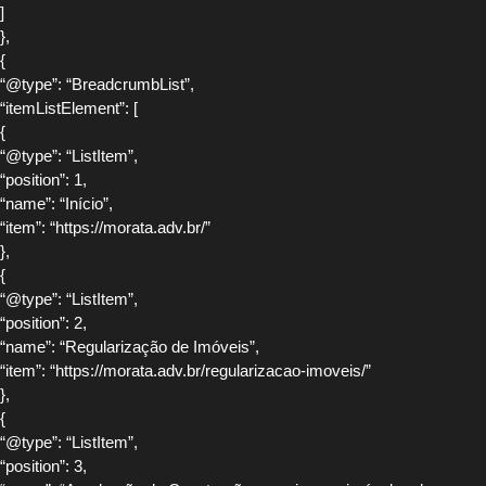
]
},
{
“@type”: “BreadcrumbList”,
“itemListElement”: [
{
“@type”: “ListItem”,
“position”: 1,
“name”: “Início”,
“item”: “https://morata.adv.br/”
},
{
“@type”: “ListItem”,
“position”: 2,
“name”: “Regularização de Imóveis”,
“item”: “https://morata.adv.br/regularizacao-imoveis/”
},
{
“@type”: “ListItem”,
“position”: 3,