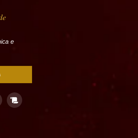
de
nica e
a