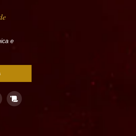
de
nica e
a