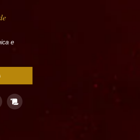
de
nica e
a