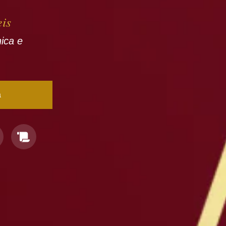
eis
nica e
a