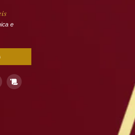
eis
nica e
a