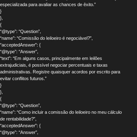
especializada para avaliar as chances de êxito.”
}
},
{
“@type”: “Question”,
“name”: “Comissão do leiloeiro é negociável?”,
“acceptedAnswer”: {
“@type”: “Answer”,
“text”: “Em alguns casos, principalmente em leilões
extrajudiciais, é possível negociar percentuais e taxas
administrativas. Registre quaisquer acordos por escrito para
evitar conflitos futuros.”
}
},
{
“@type”: “Question”,
“name”: “Como incluir a comissão do leiloeiro no meu cálculo
de rentabilidade?”,
“acceptedAnswer”: {
“@type”: “Answer”,