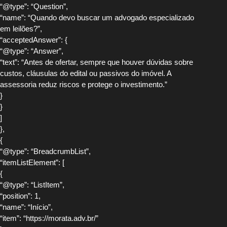
“@type”: “Question”,
“name”: “Quando devo buscar um advogado especializado
em leilões?”,
“acceptedAnswer”: {
“@type”: “Answer”,
“text”: “Antes de ofertar, sempre que houver dúvidas sobre
custos, cláusulas do edital ou passivos do imóvel. A
assessoria reduz riscos e protege o investimento.”
}
}
]
},
{
“@type”: “BreadcrumbList”,
“itemListElement”: [
{
“@type”: “ListItem”,
“position”: 1,
“name”: “Início”,
“item”: “https://morata.adv.br/”