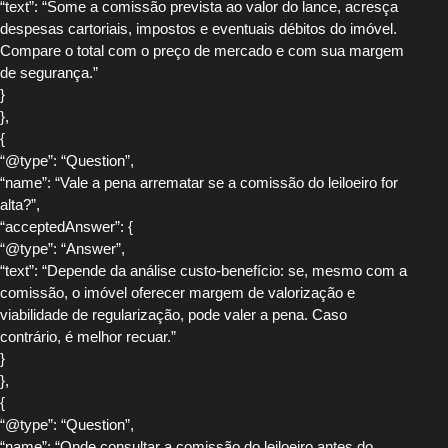
“text”: “Some a comissão prevista ao valor do lance, acresça
despesas cartoriais, impostos e eventuais débitos do imóvel.
Compare o total com o preço de mercado e com sua margem
de segurança.”
}
},
{
“@type”: “Question”,
“name”: “Vale a pena arrematar se a comissão do leiloeiro for
alta?”,
“acceptedAnswer”: {
“@type”: “Answer”,
“text”: “Depende da análise custo-benefício: se, mesmo com a
comissão, o imóvel oferecer margem de valorização e
viabilidade de regularização, pode valer a pena. Caso
contrário, é melhor recuar.”
}
},
{
“@type”: “Question”,
“name”: “Onde consultar a comissão do leiloeiro antes do