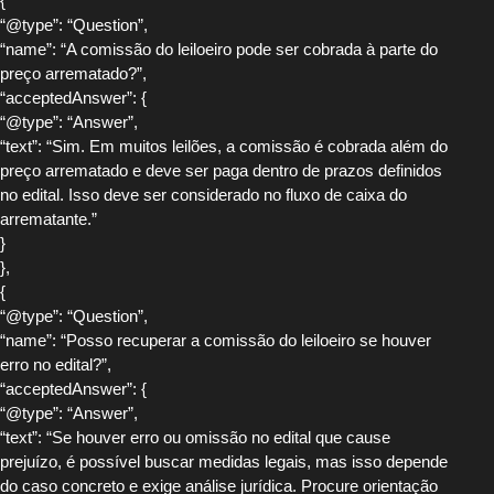
{
“@type”: “Question”,
“name”: “A comissão do leiloeiro pode ser cobrada à parte do
preço arrematado?”,
“acceptedAnswer”: {
“@type”: “Answer”,
“text”: “Sim. Em muitos leilões, a comissão é cobrada além do
preço arrematado e deve ser paga dentro de prazos definidos
no edital. Isso deve ser considerado no fluxo de caixa do
arrematante.”
}
},
{
“@type”: “Question”,
“name”: “Posso recuperar a comissão do leiloeiro se houver
erro no edital?”,
“acceptedAnswer”: {
“@type”: “Answer”,
“text”: “Se houver erro ou omissão no edital que cause
prejuízo, é possível buscar medidas legais, mas isso depende
do caso concreto e exige análise jurídica. Procure orientação