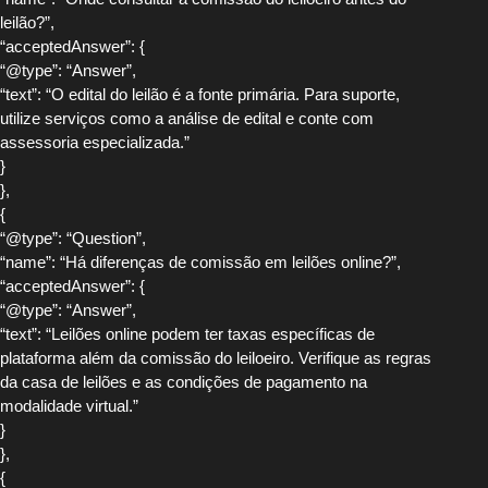
leilão?”,
“acceptedAnswer”: {
“@type”: “Answer”,
“text”: “O edital do leilão é a fonte primária. Para suporte,
utilize serviços como a análise de edital e conte com
assessoria especializada.”
}
},
{
“@type”: “Question”,
“name”: “Há diferenças de comissão em leilões online?”,
“acceptedAnswer”: {
“@type”: “Answer”,
“text”: “Leilões online podem ter taxas específicas de
plataforma além da comissão do leiloeiro. Verifique as regras
da casa de leilões e as condições de pagamento na
modalidade virtual.”
}
},
{