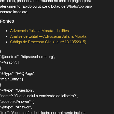
em leilão, preencha o formulário no final da página para
atendimento rápido ou utilize o botão de WhatsApp para
contato imediato.
Fontes
Advocacia Juliana Morata – Leilões
Análise de Edital — Advocacia Juliana Morata
Código de Processo Civil (Lei nº 13.105/2015)
{
“@context”: “https://schema.org”,
“@graph”: [
{
“@type”: “FAQPage”,
“mainEntity”: [
{
“@type”: “Question”,
“name”: “O que inclui a comissão do leiloeiro?”,
“acceptedAnswer”: {
“@type”: “Answer”,
“text”: “A comissão do leiloeiro normalmente inclui a