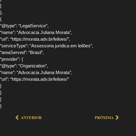
]
},
{
“@type”: “LegalService”,
“name”: “Advocacia Juliana Morata”,
“url”: “https://morata.adv.br/leiloes/”,
“serviceType”: “Assessoria jurídica em leilões”,
“areaServed”: “Brasil”,
“provider”: {
“@type”: “Organization”,
“name”: “Advocacia Juliana Morata”,
“url”: “https://morata.adv.br/leiloes/”
}
}
]
}
ANTERIOR
PRÓXIMA