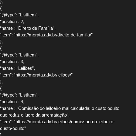
},
{
“@type”: “ListItem”,
“position”: 2,
“name”: “Direito de Família”,
“item”: “https://morata.adv.br/direito-de-familia/”
},
{
“@type”: “ListItem”,
“position”: 3,
“name”: “Leilões”,
“item”: “https://morata.adv.br/leiloes/”
},
{
“@type”: “ListItem”,
“position”: 4,
“name”: “Comissão do leiloeiro mal calculada: o custo oculto
que reduz o lucro da arrematação”,
“item”: “https://morata.adv.br/leiloes/comissao-do-leiloeiro-
custo-oculto”
}