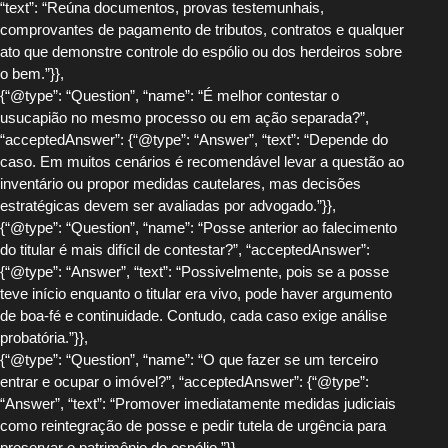
“text”: “Reúna documentos, provas testemunhais,
comprovantes de pagamento de tributos, contratos e qualquer
ato que demonstre controle do espólio ou dos herdeiros sobre
o bem.”}},
{“@type”: “Question”, “name”: “É melhor contestar o
usucapião no mesmo processo ou em ação separada?”,
“acceptedAnswer”: {“@type”: “Answer”, “text”: “Depende do
caso. Em muitos cenários é recomendável levar a questão ao
inventário ou propor medidas cautelares, mas decisões
estratégicas devem ser avaliadas por advogado.”}},
{“@type”: “Question”, “name”: “Posse anterior ao falecimento
do titular é mais difícil de contestar?”, “acceptedAnswer”:
{“@type”: “Answer”, “text”: “Possivelmente, pois se a posse
teve início enquanto o titular era vivo, pode haver argumento
de boa-fé e continuidade. Contudo, cada caso exige análise
probatória.”}},
{“@type”: “Question”, “name”: “O que fazer se um terceiro
entrar e ocupar o imóvel?”, “acceptedAnswer”: {“@type”:
“Answer”, “text”: “Promover imediatamente medidas judiciais
como reintegração de posse e pedir tutela de urgência para
preservar o patrimônio do espólio.”}},