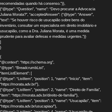
recomendadas quando há consenso.”}},
{“@type”: “Question”, “name”: “Devo procurar a Advocacia
Juliana Morata?”, “acceptedAnswer”: {“@type”: “Answer”,
“text”: “Se houver risco de usucapião sobre bens do
inventário, consultar um especialista em direito imobiliário e
usucapião, como a Dra. Juliana Morata, é uma medida
prudente para avaliar defesas e medidas urgentes.”}}
]
}
{
“@context”: “https://schema.org”,
“@type”: “BreadcrumbList”,
“itemListElement”: [
{“@type”: “ListItem”, “position”: 1, “name”: “Início”, “item”:
“https://morata.adv.br/”},
{“@type”: “ListItem”, “position”: 2, “name”: “Direito de Família”,
“item”: “https://morata.adv.br/direito-de-familia/”},
{“@type”: “ListItem”, “position”: 3, “name”: “Usucapião”, “item”:
“https://morata.adv.br/usucapiao/”},
{“@type”: “ListItem”, “position”: 4, “name”: “Usucapião de