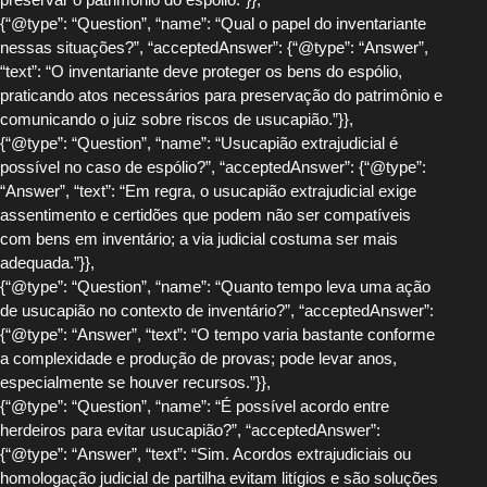
{“@type”: “Question”, “name”: “Qual o papel do inventariante
nessas situações?”, “acceptedAnswer”: {“@type”: “Answer”,
“text”: “O inventariante deve proteger os bens do espólio,
praticando atos necessários para preservação do patrimônio e
comunicando o juiz sobre riscos de usucapião.”}},
{“@type”: “Question”, “name”: “Usucapião extrajudicial é
possível no caso de espólio?”, “acceptedAnswer”: {“@type”:
“Answer”, “text”: “Em regra, o usucapião extrajudicial exige
assentimento e certidões que podem não ser compatíveis
com bens em inventário; a via judicial costuma ser mais
adequada.”}},
{“@type”: “Question”, “name”: “Quanto tempo leva uma ação
de usucapião no contexto de inventário?”, “acceptedAnswer”:
{“@type”: “Answer”, “text”: “O tempo varia bastante conforme
a complexidade e produção de provas; pode levar anos,
especialmente se houver recursos.”}},
{“@type”: “Question”, “name”: “É possível acordo entre
herdeiros para evitar usucapião?”, “acceptedAnswer”:
{“@type”: “Answer”, “text”: “Sim. Acordos extrajudiciais ou
homologação judicial de partilha evitam litígios e são soluções