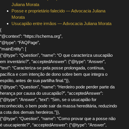
Juliana Morata
Posse e proprietário falecido — Advocacia Juliana
Morata
Usucapião entre irmãos — Advocacia Juliana Morata
{
“@context”: “https://schema.org”,
“@type”: “FAQPage”,
“mainEntity”: [
{“@type”: “Question”, “name”: “O que caracteriza usucapião
em inventário?”, “acceptedAnswer”: {“@type”: “Answer”,
“text”: “Caracteriza-se pela posse prolongada, contínua,
pacífica e com intenção de dono sobre bem que integra o
espólio, antes de sua partilha final.”}},
{“@type”: “Question”, “name”: “Herdeiro pode perder parte da
herança por causa do usucapião?”, “acceptedAnswer”:
{“@type”: “Answer”, “text”: “Sim, se o usucapião for
reconhecido, o bem pode sair da massa hereditária, reduzindo
a cota dos demais herdeiros.”}},
{“@type”: “Question”, “name”: “Como provar que a posse não
é usucapiente?”, “acceptedAnswer”: {“@type”: “Answer”,