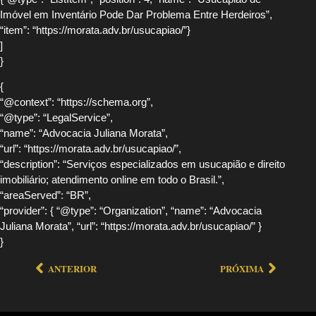
Imóvel em Inventário Pode Dar Problema Entre Herdeiros”,
“item”: “https://morata.adv.br/usucapiao/”}
]
}
{
“@context”: “https://schema.org”,
“@type”: “LegalService”,
“name”: “Advocacia Juliana Morata”,
“url”: “https://morata.adv.br/usucapiao/”,
“description”: “Serviços especializados em usucapião e direito
imobiliário; atendimento online em todo o Brasil.”,
“areaServed”: “BR”,
“provider”: { “@type”: “Organization”, “name”: “Advocacia
Juliana Morata”, “url”: “https://morata.adv.br/usucapiao/” }
}
ANTERIOR
PRÓXIMA