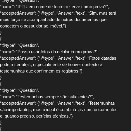
“@type”: “Question”,
“name”: “IPTU em nome de terceiro serve como prova?”,
“acceptedAnswer”: {“@type”: “Answer”,”text”: “Sim, mas terá
mais força se acompanhado de outros documentos que
conectem o possuidor ao imóvel.”}
},
{
“@type”: “Question”,
“name”: “Posso usar fotos do celular como prova?”,
“acceptedAnswer”: {“@type”: “Answer”,”text”: “Fotos datadas
podem ser úteis, especialmente se houver contexto e
testemunhas que confirmem os registros.”}
},
{
“@type”: “Question”,
“name”: “Testemunhas sempre são suficientes?”,
“acceptedAnswer”: {“@type”: “Answer”,”text”: “Testemunhas
são importantes, mas o ideal é combiná-las com documentos
e, quando preciso, perícias técnicas.”}
},
{