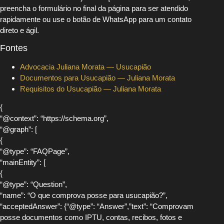
preencha o formulário no final da página para ser atendido
rapidamente ou use o botão de WhatsApp para um contato
direto e ágil.
Fontes
Advocacia Juliana Morata — Usucapião
Documentos para Usucapião — Juliana Morata
Requisitos do Usucapião — Juliana Morata
{
“@context”: “https://schema.org”,
“@graph”: [
{
“@type”: “FAQPage”,
“mainEntity”: [
{
“@type”: “Question”,
“name”: “O que comprova posse para usucapião?”,
“acceptedAnswer”: {“@type”: “Answer”,”text”: “Comprovam
posse documentos como IPTU, contas, recibos, fotos e