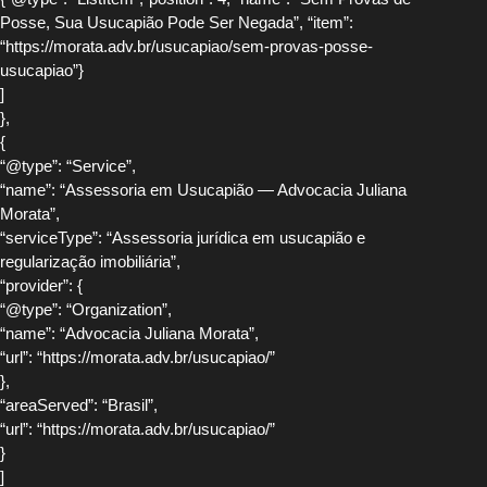
Posse, Sua Usucapião Pode Ser Negada”, “item”:
“https://morata.adv.br/usucapiao/sem-provas-posse-
usucapiao”}
]
},
{
“@type”: “Service”,
“name”: “Assessoria em Usucapião — Advocacia Juliana
Morata”,
“serviceType”: “Assessoria jurídica em usucapião e
regularização imobiliária”,
“provider”: {
“@type”: “Organization”,
“name”: “Advocacia Juliana Morata”,
“url”: “https://morata.adv.br/usucapiao/”
},
“areaServed”: “Brasil”,
“url”: “https://morata.adv.br/usucapiao/”
}
]