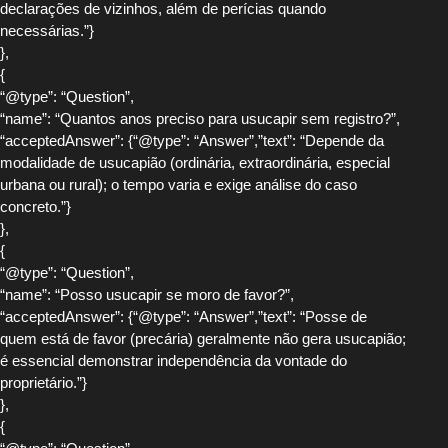
declarações de vizinhos, além de perícias quando
necessárias.”}
},
{
“@type”: “Question”,
“name”: “Quantos anos preciso para usucapir sem registro?”,
“acceptedAnswer”: {“@type”: “Answer”,”text”: “Depende da
modalidade de usucapião (ordinária, extraordinária, especial
urbana ou rural); o tempo varia e exige análise do caso
concreto.”}
},
{
“@type”: “Question”,
“name”: “Posso usucapir se moro de favor?”,
“acceptedAnswer”: {“@type”: “Answer”,”text”: “Posse de
quem está de favor (precária) geralmente não gera usucapião;
é essencial demonstrar independência da vontade do
proprietário.”}
},
{