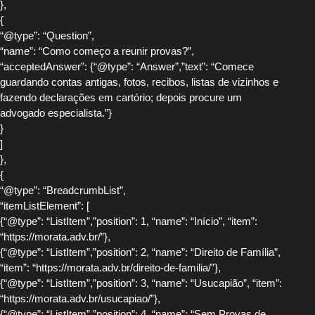
},
{
“@type”: “Question”,
“name”: “Como começo a reunir provas?”,
“acceptedAnswer”: {“@type”: “Answer”,”text”: “Comece
guardando contas antigas, fotos, recibos, listas de vizinhos e
fazendo declarações em cartório; depois procure um
advogado especialista.”}
}
]
},
{
“@type”: “BreadcrumbList”,
“itemListElement”: [
{“@type”: “ListItem”,”position”: 1, “name”: “Início”, “item”:
“https://morata.adv.br/”},
{“@type”: “ListItem”,”position”: 2, “name”: “Direito de Família”,
“item”: “https://morata.adv.br/direito-de-familia/”},
{“@type”: “ListItem”,”position”: 3, “name”: “Usucapião”, “item”:
“https://morata.adv.br/usucapiao/”},
{“@type”: “ListItem”,”position”: 4, “name”: “Sem Provas de