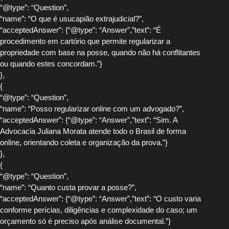
“@type”: “Question”,
“name”: “O que é usucapião extrajudicial?”,
“acceptedAnswer”: {“@type”: “Answer”,”text”: “É
procedimento em cartório que permite regularizar a
propriedade com base na posse, quando não há conflitantes
ou quando estes concordam.”}
},
{
“@type”: “Question”,
“name”: “Posso regularizar online com um advogado?”,
“acceptedAnswer”: {“@type”: “Answer”,”text”: “Sim. A
Advocacia Juliana Morata atende todo o Brasil de forma
online, orientando coleta e organização da prova.”}
},
{
“@type”: “Question”,
“name”: “Quanto custa provar a posse?”,
“acceptedAnswer”: {“@type”: “Answer”,”text”: “O custo varia
conforme perícias, diligências e complexidade do caso; um
orçamento só é preciso após análise documental.”}