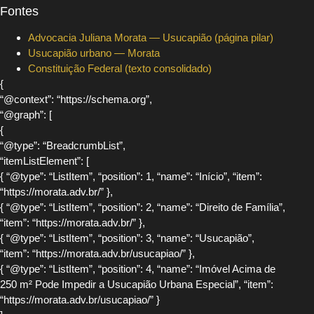
Fontes
Advocacia Juliana Morata — Usucapião (página pilar)
Usucapião urbano — Morata
Constituição Federal (texto consolidado)
{
“@context”: “https://schema.org”,
“@graph”: [
{
“@type”: “BreadcrumbList”,
“itemListElement”: [
{ “@type”: “ListItem”, “position”: 1, “name”: “Início”, “item”:
“https://morata.adv.br/” },
{ “@type”: “ListItem”, “position”: 2, “name”: “Direito de Família”,
“item”: “https://morata.adv.br/” },
{ “@type”: “ListItem”, “position”: 3, “name”: “Usucapião”,
“item”: “https://morata.adv.br/usucapiao/” },
{ “@type”: “ListItem”, “position”: 4, “name”: “Imóvel Acima de
250 m² Pode Impedir a Usucapião Urbana Especial”, “item”:
“https://morata.adv.br/usucapiao/” }