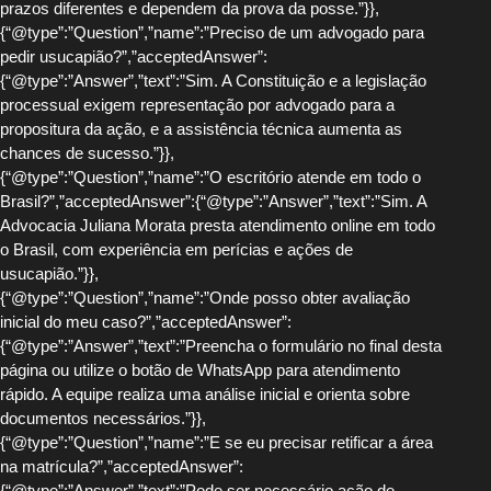
prazos diferentes e dependem da prova da posse.”}},
{“@type”:”Question”,”name”:”Preciso de um advogado para
pedir usucapião?”,”acceptedAnswer”:
{“@type”:”Answer”,”text”:”Sim. A Constituição e a legislação
processual exigem representação por advogado para a
propositura da ação, e a assistência técnica aumenta as
chances de sucesso.”}},
{“@type”:”Question”,”name”:”O escritório atende em todo o
Brasil?”,”acceptedAnswer”:{“@type”:”Answer”,”text”:”Sim. A
Advocacia Juliana Morata presta atendimento online em todo
o Brasil, com experiência em perícias e ações de
usucapião.”}},
{“@type”:”Question”,”name”:”Onde posso obter avaliação
inicial do meu caso?”,”acceptedAnswer”:
{“@type”:”Answer”,”text”:”Preencha o formulário no final desta
página ou utilize o botão de WhatsApp para atendimento
rápido. A equipe realiza uma análise inicial e orienta sobre
documentos necessários.”}},
{“@type”:”Question”,”name”:”E se eu precisar retificar a área
na matrícula?”,”acceptedAnswer”:
{“@type”:”Answer”,”text”:”Pode ser necessário ação de