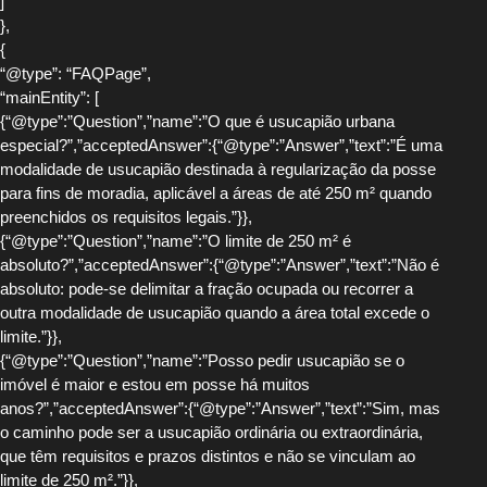
]
},
{
“@type”: “FAQPage”,
“mainEntity”: [
{“@type”:”Question”,”name”:”O que é usucapião urbana
especial?”,”acceptedAnswer”:{“@type”:”Answer”,”text”:”É uma
modalidade de usucapião destinada à regularização da posse
para fins de moradia, aplicável a áreas de até 250 m² quando
preenchidos os requisitos legais.”}},
{“@type”:”Question”,”name”:”O limite de 250 m² é
absoluto?”,”acceptedAnswer”:{“@type”:”Answer”,”text”:”Não é
absoluto: pode-se delimitar a fração ocupada ou recorrer a
outra modalidade de usucapião quando a área total excede o
limite.”}},
{“@type”:”Question”,”name”:”Posso pedir usucapião se o
imóvel é maior e estou em posse há muitos
anos?”,”acceptedAnswer”:{“@type”:”Answer”,”text”:”Sim, mas
o caminho pode ser a usucapião ordinária ou extraordinária,
que têm requisitos e prazos distintos e não se vinculam ao
limite de 250 m².”}},