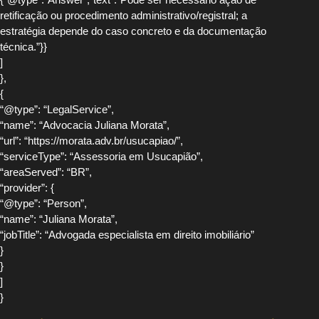
retificação ou procedimento administrativo/registral; a
estratégia depende do caso concreto e da documentação
técnica.”}}
]
},
{
“@type”: “LegalService”,
“name”: “Advocacia Juliana Morata”,
“url”: “https://morata.adv.br/usucapiao/”,
“serviceType”: “Assessoria em Usucapião”,
“areaServed”: “BR”,
“provider”: {
“@type”: “Person”,
“name”: “Juliana Morata”,
“jobTitle”: “Advogada especialista em direito imobiliário”
}
}
]
}