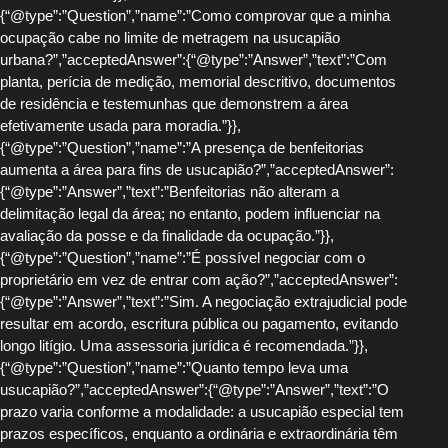
{“@type”:”Question”,”name”:”Como comprovar que a minha
ocupação cabe no limite de metragem na usucapião
urbana?”,”acceptedAnswer”:{“@type”:”Answer”,”text”:”Com
planta, perícia de medição, memorial descritivo, documentos
de residência e testemunhas que demonstrem a área
efetivamente usada para moradia.”}},
{“@type”:”Question”,”name”:”A presença de benfeitorias
aumenta a área para fins de usucapião?”,”acceptedAnswer”:
{“@type”:”Answer”,”text”:”Benfeitorias não alteram a
delimitação legal da área; no entanto, podem influenciar na
avaliação da posse e da finalidade da ocupação.”}},
{“@type”:”Question”,”name”:”É possível negociar com o
proprietário em vez de entrar com ação?”,”acceptedAnswer”:
{“@type”:”Answer”,”text”:”Sim. A negociação extrajudicial pode
resultar em acordo, escritura pública ou pagamento, evitando
longo litígio. Uma assessoria jurídica é recomendada.”}},
{“@type”:”Question”,”name”:”Quanto tempo leva uma
usucapião?”,”acceptedAnswer”:{“@type”:”Answer”,”text”:”O
prazo varia conforme a modalidade: a usucapião especial tem
prazos específicos, enquanto a ordinária e extraordinária têm