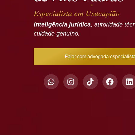
Especialista em Usucapião
Inteligência jurídica
, autoridade téc
cuidado genuíno.
Falar com advogada especialist