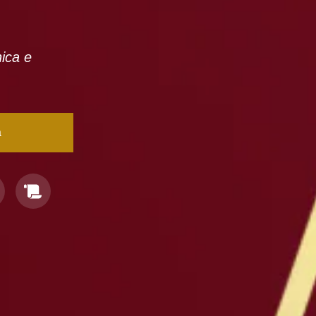
nica e
a