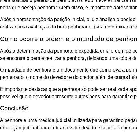
Para solicitar o pedido de penhora, o credor deve entrar com uma
bens que deseja penhorar. Além disso, é importante apresentar 
Após a apresentação da petição inicial, o juiz analisa o pedi
realizar uma avaliação do bem penhorado, para determinar o se
Como ocorre a ordem e o mandado de penhor
Após a determinação da penhora, é expedida uma ordem de penho
se encontra o bem e realizar a penhora, deixando uma cópia d
O mandado de penhora é um documento que comprova a penhora 
penhorado, o nome do devedor e do credor, além de outras inf
É importante destacar que a penhora só pode ser realizada apó
possível que o devedor apresente outros bens para garantir o 
Conclusão
A penhora é uma medida judicial utilizada para garantir o pag
uma ação judicial para cobrar o valor devido e solicitar a pe