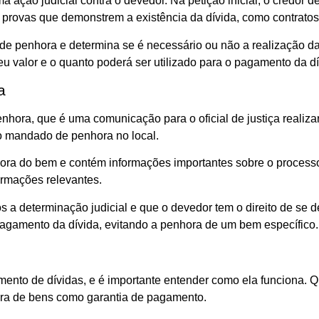
 ação judicial contra o devedor. Na petição inicial, o credor de
provas que demonstrem a existência da dívida, como contratos, n
do de penhora e determina se é necessário ou não a realização 
u valor e o quanto poderá ser utilizado para o pagamento da dí
a
ra, que é uma comunicação para o oficial de justiça realizar a
o mandado de penhora no local.
do bem e contém informações importantes sobre o processo de
ormações relevantes.
s a determinação judicial e que o devedor tem o direito de se 
pagamento da dívida, evitando a penhora de um bem específico.
amento de dívidas, e é importante entender como ela funciona. 
nhora de bens como garantia de pagamento.