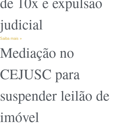
de 10x e expulsão
judicial
Saiba mais »
Mediação no
CEJUSC para
suspender leilão de
imóvel