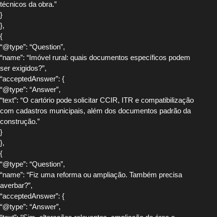
técnicos da obra.”
}
},
{
“@type”: “Question”,
“name”: “Imóvel rural: quais documentos específicos podem
ser exigidos?”,
“acceptedAnswer”: {
“@type”: “Answer”,
“text”: “O cartório pode solicitar CCIR, ITR e compatibilização
com cadastros municipais, além dos documentos padrão da
construção.”
}
},
{
“@type”: “Question”,
“name”: “Fiz uma reforma ou ampliação. Também precisa
averbar?”,
“acceptedAnswer”: {
“@type”: “Answer”,