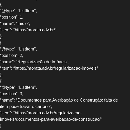
{
“@type”: “ListItem”,
“position”: 1,
“name”: “Início”,
“item”: “https://morata.adv.br/”
},
{
“@type”: “ListItem”,
“position”: 2,
“name”: “Regularização de Imóveis”,
“item”: “https://morata.adv.br/regularizacao-imoveis/”
},
{
“@type”: “ListItem”,
“position”: 3,
“name”: “Documentos para Averbação de Construção: falta de
item pode travar o cartório”,
“item”: “https://morata.adv.br/regularizacao-
imoveis/documentos-para-averbacao-de-construcao/”
}