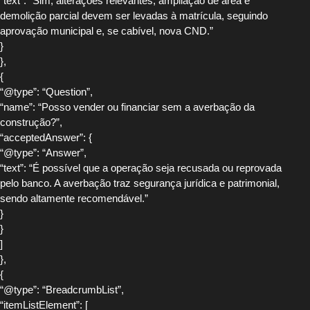
“text”: “Sim, alterações relevantes, ampliação de área e
demolição parcial devem ser levadas à matrícula, seguindo
aprovação municipal e, se cabível, nova CND.”
}
},
{
“@type”: “Question”,
“name”: “Posso vender ou financiar sem a averbação da
construção?”,
“acceptedAnswer”: {
“@type”: “Answer”,
“text”: “É possível que a operação seja recusada ou reprovada
pelo banco. A averbação traz segurança jurídica e patrimonial,
sendo altamente recomendável.”
}
}
]
},
{
“@type”: “BreadcrumbList”,
“itemListElement”: [