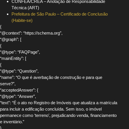
CONFEA/CREA – Anotação de Responsabilidade
Técnica (ART)
Prefeitura de São Paulo – Certificado de Conclusão
(Habite-se)
{
“@context”: “https://schema.org”,
“@graph”: [
{
“@type”: “FAQPage”,
“mainEntity”: [
{
“@type”: “Question”,
“name”: “O que é averbação de construção e para que
serve?”,
“acceptedAnswer”: {
“@type”: “Answer”,
“text”: “É o ato no Registro de Imóveis que atualiza a matrícula
para incluir a edificação concluída. Sem isso, o imóvel
permanece como ‘terreno’, prejudicando venda, financiamento
e inventário.”
}