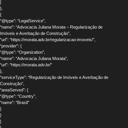
]
},
{
“@type”: “LegalService”,
“name”: “Advocacia Juliana Morata – Regularização de
Imóveis e Averbação de Construção”,
“url”: “https://morata.adv.br/regularizacao-imoveis/”,
“provider”: {
“@type”: “Organization”,
“name”: “Advocacia Juliana Morata”,
“url”: “https://morata.adv.br/”
},
“serviceType”: “Regularização de Imóveis e Averbação de
Construção”,
“areaServed”: {
“@type”: “Country”,
“name”: “Brasil”
}
}
]
}