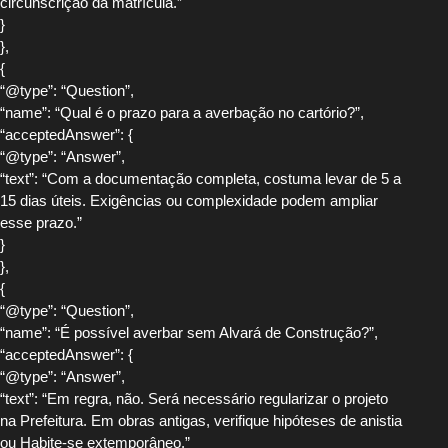
circunscrição da matrícula.”
}
},
{
“@type”: “Question”,
“name”: “Qual é o prazo para a averbação no cartório?”,
“acceptedAnswer”: {
“@type”: “Answer”,
“text”: “Com a documentação completa, costuma levar de 5 a
15 dias úteis. Exigências ou complexidade podem ampliar
esse prazo.”
}
},
{
“@type”: “Question”,
“name”: “É possível averbar sem Alvará de Construção?”,
“acceptedAnswer”: {
“@type”: “Answer”,
“text”: “Em regra, não. Será necessário regularizar o projeto
na Prefeitura. Em obras antigas, verifique hipóteses de anistia
ou Habite-se extemporâneo.”