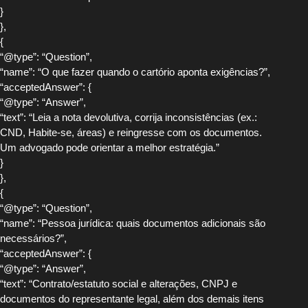
}
},
{
“@type”: “Question”,
“name”: “O que fazer quando o cartório aponta exigências?”,
“acceptedAnswer”: {
“@type”: “Answer”,
“text”: “Leia a nota devolutiva, corrija inconsistências (ex.:
CND, Habite-se, áreas) e reingresse com os documentos.
Um advogado pode orientar a melhor estratégia.”
}
},
{
“@type”: “Question”,
“name”: “Pessoa jurídica: quais documentos adicionais são
necessários?”,
“acceptedAnswer”: {
“@type”: “Answer”,
“text”: “Contrato/estatuto social e alterações, CNPJ e
documentos do representante legal, além dos demais itens