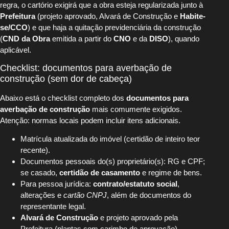
regra, o cartório exigirá que a obra esteja regularizada junto à
Prefeitura
(projeto aprovado, Alvará de Construção e
Habite-
se/CCO
) e que haja a quitação previdenciária da construção
(
CND da Obra
emitida a partir do
CNO
e da
DISO
), quando
aplicável.
Checklist: documentos para averbação de
construção (sem dor de cabeça)
Abaixo está o checklist completo dos
documentos para
averbação de construção
mais comumente exigidos.
Atenção: normas locais podem incluir itens adicionais.
Matrícula atualizada do imóvel (certidão de inteiro teor
recente).
Documentos pessoais do(s) proprietário(s): RG e CPF;
se casado,
certidão de casamento
e regime de bens.
Para pessoa jurídica:
contrato/estatuto social
,
alterações e
cartão CNPJ
, além de documentos do
representante legal.
Alvará de Construção
e projeto aprovado pela
Prefeitura (plantas com carimbo de aprovação).