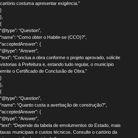
cartório costuma apresentar exigência.”
}
},
{
“@type”: “Question”,
“name”: “Como obter o Habite-se (CCO)?”,
“acceptedAnswer”: {
“@type”: “Answer”,
“text”: “Conclua a obra conforme o projeto aprovado, solicite
vistorias à Prefeitura e, estando tudo regular, o município
emite o Certificado de Conclusão de Obra.”
}
},
{
“@type”: “Question”,
“name”: “Quanto custa a averbação de construção?”,
“acceptedAnswer”: {
“@type”: “Answer”,
“text”: “Depende da tabela de emolumentos do Estado, mais
taxas municipais e custos técnicos. Consulte o cartório da