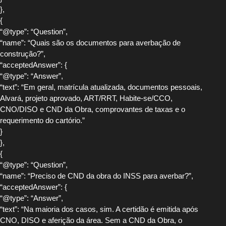
},
{
“@type”: “Question”,
“name”: “Quais são os documentos para averbação de
construção?”,
“acceptedAnswer”: {
“@type”: “Answer”,
“text”: “Em geral, matrícula atualizada, documentos pessoais,
Alvará, projeto aprovado, ART/RRT, Habite-se/CCO,
CNO/DISO e CND da Obra, comprovantes de taxas e o
requerimento do cartório.”
}
},
{
“@type”: “Question”,
“name”: “Preciso de CND da obra do INSS para averbar?”,
“acceptedAnswer”: {
“@type”: “Answer”,
“text”: “Na maioria dos casos, sim. A certidão é emitida após
CNO, DISO e aferição da área. Sem a CND da Obra, o