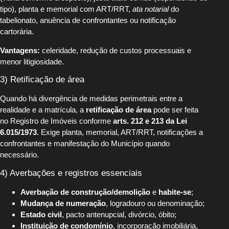
tipo), planta e memorial com ART/RRT,
ata notarial
do
tabelionato, anuência de confrontantes ou notificação
cartorária.
Vantagens:
celeridade, redução de custos processuais e
menor litigiosidade.
3) Retificação de área
Quando há divergência de medidas perimetrais entre a
realidade e a matrícula, a
retificação de área
pode ser feita
no Registro de Imóveis conforme
arts. 212 e 213 da Lei
6.015/1973
. Exige planta, memorial, ART/RRT, notificações a
confrontantes e manifestação do Município quando
necessário.
4) Averbações e registros essenciais
Averbação de construção/demolição
e
habite-se
;
Mudança de numeração
, logradouro ou denominação;
Estado civil
, pacto antenupcial, divórcio, óbito;
Instituição de condomínio
, incorporação imobiliária,