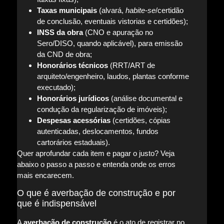
Taxas municipais
(alvará,
habite-se
/certidão
de conclusão, eventuais vistorias e certidões);
INSS da obra
(CNO e apuração no
Sero/DISO, quando aplicável), para emissão
da CND de obra;
Honorários técnicos
(RRT/ART de
arquiteto/engenheiro, laudos, plantas conforme
executado);
Honorários jurídicos
(análise documental e
condução da regularização de imóveis);
Despesas acessórias
(certidões, cópias
autenticadas, deslocamentos, fundos
cartorários estaduais).
Quer aprofundar cada item e pagar o justo? Veja
abaixo o passo a passo e entenda onde os erros
mais encarecem.
O que é averbação de construção e por
que é indispensável
A
averbação de construção
é o ato de registrar no