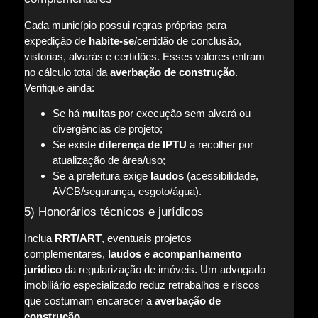
Cada município possui regras próprias para
expedição de
habite-se
/certidão de conclusão,
vistorias, alvarás e certidões. Esses valores entram
no cálculo total da
averbação de construção
.
Verifique ainda:
Se há
multas
por execução sem alvará ou
divergências de projeto;
Se existe
diferença de IPTU
a recolher por
atualização de área/uso;
Se a prefeitura exige
laudos
(acessibilidade,
AVCB/segurança, esgoto/água).
5) Honorários técnicos e jurídicos
Inclua
RRT/ART
, eventuais projetos
complementares,
laudos
e
acompanhamento
jurídico
da regularização de imóveis. Um advogado
imobiliário especializado reduz retrabalhos e riscos
que costumam encarecer a
averbação de
construção
.