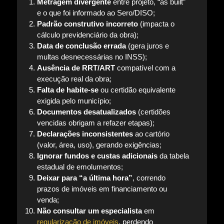
Metragem divergente
entre projeto, “as built”
e o que foi informado ao Sero/DISO;
Padrão construtivo incorreto
(impacta o
cálculo previdenciário da obra);
Data de conclusão errada
(gera juros e
multas desnecessárias no INSS);
Ausência de RRT/ART
compatível com a
execução real da obra;
Falta de habite-se
ou certidão equivalente
exigida pelo município;
Documentos desatualizados
(certidões
vencidas obrigam a refazer etapas);
Declarações inconsistentes
ao cartório
(valor, área, uso), gerando exigências;
Ignorar fundos e custas adicionais
da tabela
estadual de emolumentos;
Deixar para “a última hora”
, correndo
prazos de imóveis em financiamento ou
venda;
Não consultar um especialista
em
regularização de imóveis
, perdendo