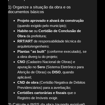
1) Organize a situação da obra e os
documentos básicos
Projeto aprovado e alvará de construção
(quando exigido pelo município);
Habite-se
ou
Certidão de Conclusão de
Obra
da prefeitura;
RRT/ART
de responsabilidade técnica do
arquiteto/engenheiro;
Plantas “as built”
(conforme executado), se
a obra diverg iu do projeto;
CNO
(Cadastro Nacional de Obras) e
apuração no
Sero
(Sistema Eletrônico para
Aferição de Obras) ou
DISO
, quando
aplicável;
CND de obra
(Certidão Negativa de Débitos
Previdenciários) para a averbação;
Certidões cartorárias e fiscais
que o
Registro de Imóveis exigir.
2) Calcule o INSS da obra (quando exigível)