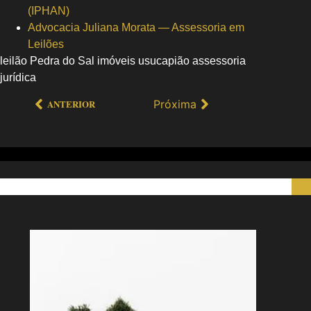
(IPHAN)
Advocacia Juliana Morata — Assessoria em
Leilões
leilão Pedra do Sal imóveis usucapião assessoria
jurídica
Próxima
ANTERIOR