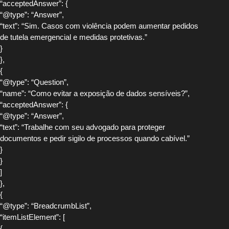
“acceptedAnswer”: {
“@type”: “Answer”,
“text”: “Sim. Casos com violência podem aumentar pedidos
de tutela emergencial e medidas protetivas.”
}
},
{
“@type”: “Question”,
“name”: “Como evitar a exposição de dados sensíveis?”,
“acceptedAnswer”: {
“@type”: “Answer”,
“text”: “Trabalhe com seu advogado para proteger
documentos e pedir sigilo de processos quando cabível.”
}
}
]
},
{
“@type”: “BreadcrumbList”,
“itemListElement”: [
{