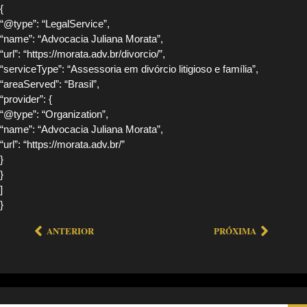
{
“@type”: “LegalService”,
“name”: “Advocacia Juliana Morata”,
“url”: “https://morata.adv.br/divorcio/”,
“serviceType”: “Assessoria em divórcio litigioso e família”,
“areaServed”: “Brasil”,
“provider”: {
“@type”: “Organization”,
“name”: “Advocacia Juliana Morata”,
“url”: “https://morata.adv.br/”
}
}
]
}
ANTERIOR
PRÓXIMA