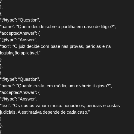
}
},
{
“@type”: “Question”,
“name”: “Quem decide sobre a partilha em caso de litígio?”,
“acceptedAnswer”: {
“@type”: “Answer”,
“text”: “O juiz decide com base nas provas, perícias e na
legislação aplicável.”
}
},
{
“@type”: “Question”,
“name”: “Quanto custa, em média, um divórcio litigioso?”,
“acceptedAnswer”: {
“@type”: “Answer”,
“text”: “Os custos variam muito: honorários, perícias e custas
judiciais. A estimativa depende de cada caso.”
}
},
{