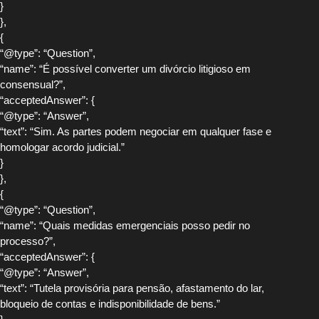
}
},
{
“@type”: “Question”,
“name”: “É possível converter um divórcio litigioso em
consensual?”,
“acceptedAnswer”: {
“@type”: “Answer”,
“text”: “Sim. As partes podem negociar em qualquer fase e
homologar acordo judicial.”
}
},
{
“@type”: “Question”,
“name”: “Quais medidas emergenciais posso pedir no
processo?”,
“acceptedAnswer”: {
“@type”: “Answer”,
“text”: “Tutela provisória para pensão, afastamento do lar,
bloqueio de contas e indisponibilidade de bens.”