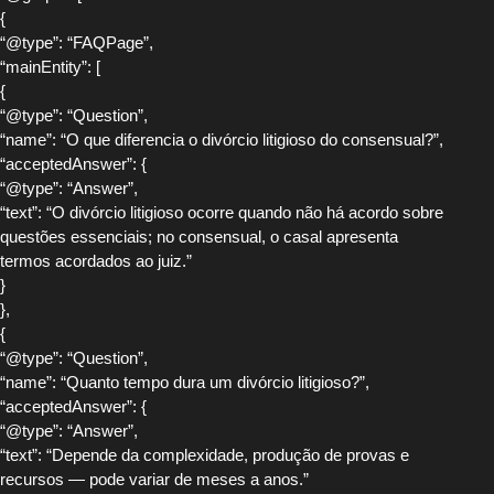
{
“@type”: “FAQPage”,
“mainEntity”: [
{
“@type”: “Question”,
“name”: “O que diferencia o divórcio litigioso do consensual?”,
“acceptedAnswer”: {
“@type”: “Answer”,
“text”: “O divórcio litigioso ocorre quando não há acordo sobre
questões essenciais; no consensual, o casal apresenta
termos acordados ao juiz.”
}
},
{
“@type”: “Question”,
“name”: “Quanto tempo dura um divórcio litigioso?”,
“acceptedAnswer”: {
“@type”: “Answer”,
“text”: “Depende da complexidade, produção de provas e
recursos — pode variar de meses a anos.”