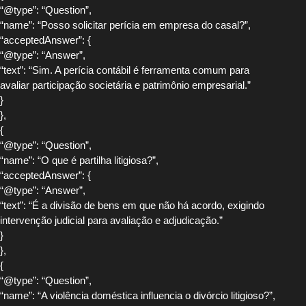
“@type”: “Question”,
“name”: “Posso solicitar perícia em empresa do casal?”,
“acceptedAnswer”: {
“@type”: “Answer”,
“text”: “Sim. A perícia contábil é ferramenta comum para
avaliar participação societária e patrimônio empresarial.”
}
},
{
“@type”: “Question”,
“name”: “O que é partilha litigiosa?”,
“acceptedAnswer”: {
“@type”: “Answer”,
“text”: “É a divisão de bens em que não há acordo, exigindo
intervenção judicial para avaliação e adjudicação.”
}
},
{
“@type”: “Question”,
“name”: “A violência doméstica influencia o divórcio litigioso?”,