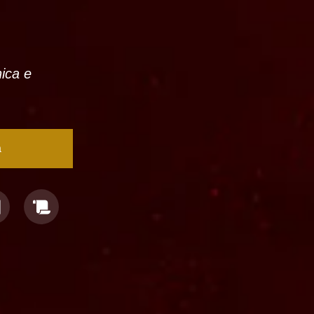
nica e
a