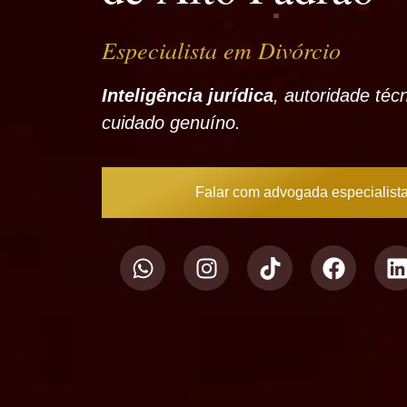
Especialista em
Divórcio
Inteligência jurídica
, autoridade téc
cuidado genuíno.
Falar com advogada especialist