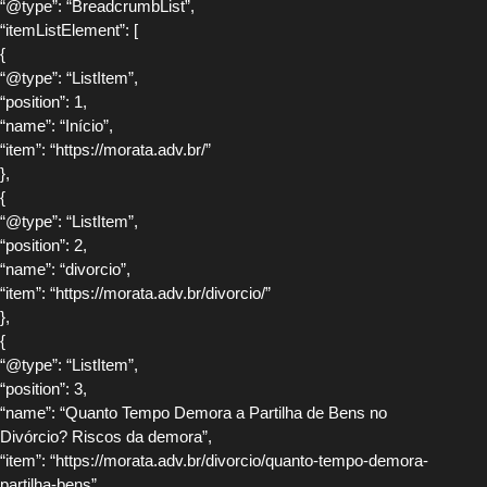
“@type”: “BreadcrumbList”,
“itemListElement”: [
{
“@type”: “ListItem”,
“position”: 1,
“name”: “Início”,
“item”: “https://morata.adv.br/”
},
{
“@type”: “ListItem”,
“position”: 2,
“name”: “divorcio”,
“item”: “https://morata.adv.br/divorcio/”
},
{
“@type”: “ListItem”,
“position”: 3,
“name”: “Quanto Tempo Demora a Partilha de Bens no
Divórcio? Riscos da demora”,
“item”: “https://morata.adv.br/divorcio/quanto-tempo-demora-
partilha-bens”