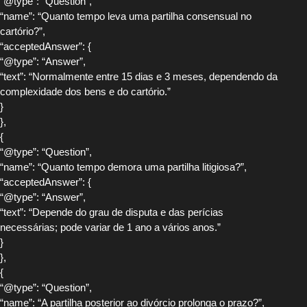
“@type”: “Question”,
“name”: “Quanto tempo leva uma partilha consensual no
cartório?”,
“acceptedAnswer”: {
“@type”: “Answer”,
“text”: “Normalmente entre 15 dias e 3 meses, dependendo da
complexidade dos bens e do cartório.”
}
},
{
“@type”: “Question”,
“name”: “Quanto tempo demora uma partilha litigiosa?”,
“acceptedAnswer”: {
“@type”: “Answer”,
“text”: “Depende do grau de disputa e das perícias
necessárias; pode variar de 1 ano a vários anos.”
}
},
{
“@type”: “Question”,
“name”: “A partilha posterior ao divórcio prolonga o prazo?”,