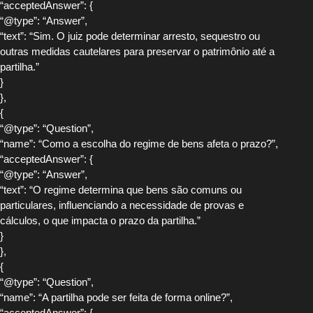
“acceptedAnswer”: {
“@type”: “Answer”,
“text”: “Sim. O juiz pode determinar arresto, sequestro ou
outras medidas cautelares para preservar o patrimônio até a
partilha.”
}
},
{
“@type”: “Question”,
“name”: “Como a escolha do regime de bens afeta o prazo?”,
“acceptedAnswer”: {
“@type”: “Answer”,
“text”: “O regime determina que bens são comuns ou
particulares, influenciando a necessidade de provas e
cálculos, o que impacta o prazo da partilha.”
}
},
{
“@type”: “Question”,
“name”: “A partilha pode ser feita de forma online?”,
“acceptedAnswer”: {