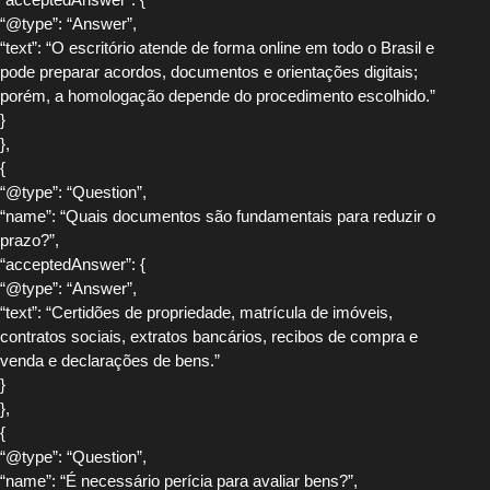
“@type”: “Answer”,
“text”: “O escritório atende de forma online em todo o Brasil e
pode preparar acordos, documentos e orientações digitais;
porém, a homologação depende do procedimento escolhido.”
}
},
{
“@type”: “Question”,
“name”: “Quais documentos são fundamentais para reduzir o
prazo?”,
“acceptedAnswer”: {
“@type”: “Answer”,
“text”: “Certidões de propriedade, matrícula de imóveis,
contratos sociais, extratos bancários, recibos de compra e
venda e declarações de bens.”
}
},
{
“@type”: “Question”,
“name”: “É necessário perícia para avaliar bens?”,