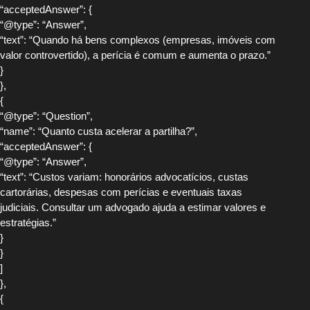
“acceptedAnswer”: {
“@type”: “Answer”,
“text”: “Quando há bens complexos (empresas, imóveis com
valor controvertido), a perícia é comum e aumenta o prazo.”
}
},
{
“@type”: “Question”,
“name”: “Quanto custa acelerar a partilha?”,
“acceptedAnswer”: {
“@type”: “Answer”,
“text”: “Custos variam: honorários advocatícios, custas
cartorárias, despesas com perícias e eventuais taxas
judiciais. Consultar um advogado ajuda a estimar valores e
estratégias.”
}
}
]
},
{