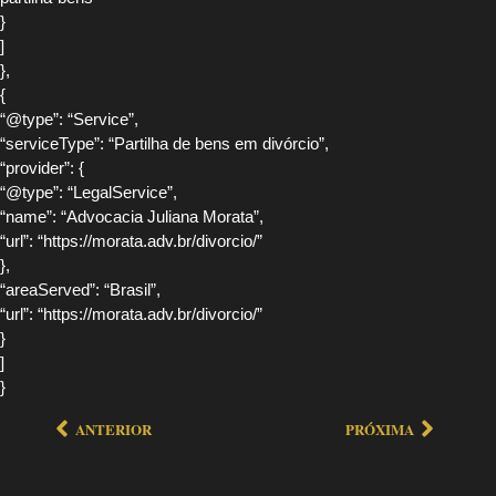
}
]
},
{
“@type”: “Service”,
“serviceType”: “Partilha de bens em divórcio”,
“provider”: {
“@type”: “LegalService”,
“name”: “Advocacia Juliana Morata”,
“url”: “https://morata.adv.br/divorcio/”
},
“areaServed”: “Brasil”,
“url”: “https://morata.adv.br/divorcio/”
}
]
}
ANTERIOR
PRÓXIMA