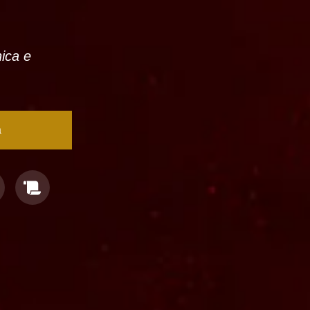
nica e
a