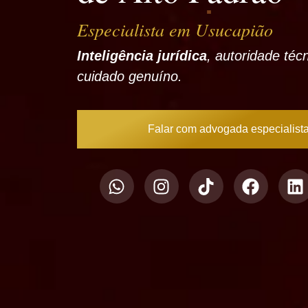
Especialista em Usucapião
Inteligência jurídica
, autoridade téc
cuidado genuíno.
Falar com advogada especialist