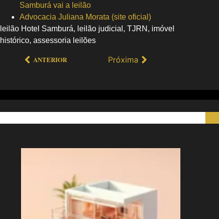
Samburá vai a leilão
Advocacia Juliana Morata (site oficial)
leilão Hotel Samburá, leilão judicial, TJRN, imóvel
histórico, assessoria leilões
Próxima
ANTERIOR