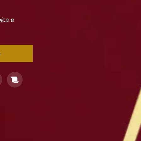
nica e
a