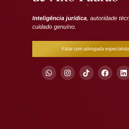
Inteligência jurídica
, autoridade téc
cuidado genuíno.
Falar com advogada especialist