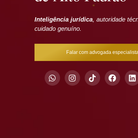
Inteligência jurídica
, autoridade téc
cuidado genuíno.
Falar com advogada especialist