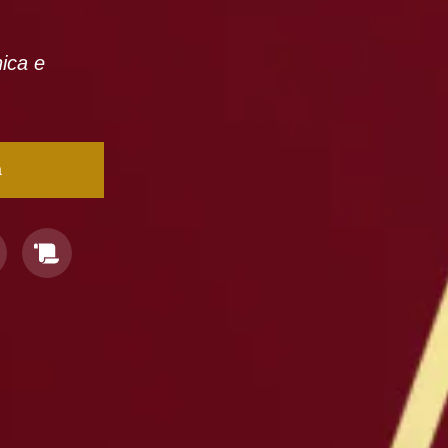
nica e
a