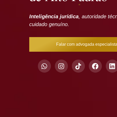
Inteligência jurídica
, autoridade téc
cuidado genuíno.
Falar com advogada especialist