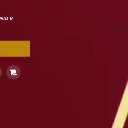
nica e
a