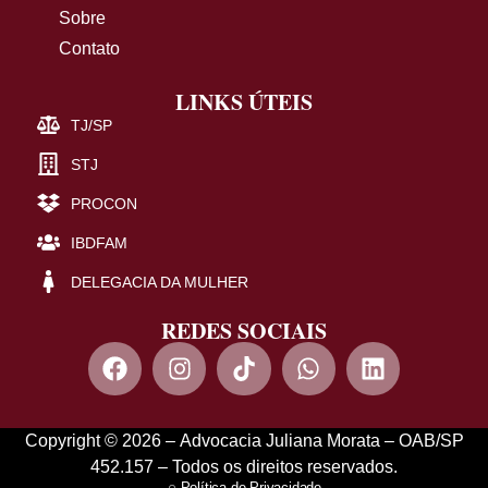
Sobre
Contato
LINKS ÚTEIS
TJ/SP
STJ
PROCON
IBDFAM
DELEGACIA DA MULHER
REDES SOCIAIS
Copyright © 2026 – Advocacia Juliana Morata – OAB/SP
452.157 – Todos os direitos reservados.
Política de Privacidade