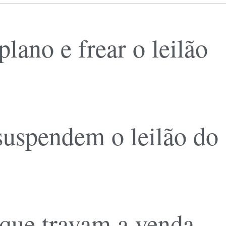
ano e frear o leilão
 suspendem o leilão do
 que travam a venda