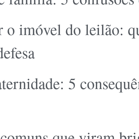
 o imóvel do leilão: 
defesa
ernidade: 5 consequên
 comuns que viram brig