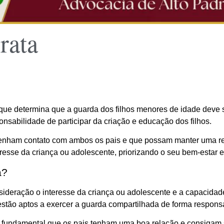
rata
 que determina que a guarda dos filhos menores de idade deve
ponsabilidade de participar da criação e educação dos filhos.
s tenham contato com ambos os pais e que possam manter uma 
resse da criança ou adolescente, priorizando o seu bem-estar 
a?
sideração o interesse da criança ou adolescente e a capacid
s estão aptos a exercer a guarda compartilhada de forma respon
 fundamental que os pais tenham uma boa relação e consigam se