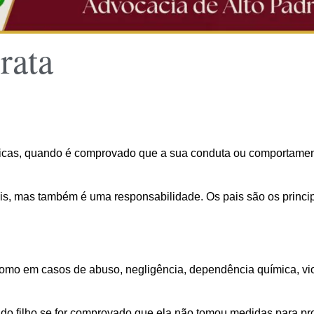
rata
ficas, quando é comprovado que a sua conduta ou comportamento
pais, mas também é uma responsabilidade. Os pais são os princ
 como em casos de abuso, negligência, dependência química, vi
 filho se for comprovado que ela não tomou medidas para prote