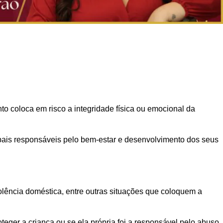
 coloca em risco a integridade física ou emocional da
ipais responsáveis pelo bem-estar e desenvolvimento dos seus
olência doméstica, entre outras situações que coloquem a
ger a criança ou se ela própria foi a responsável pelo abuso.