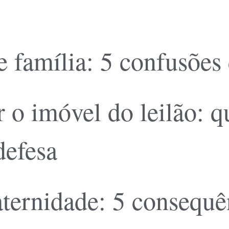
 família: 5 confusões
 o imóvel do leilão: 
defesa
ernidade: 5 consequên