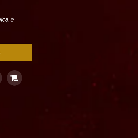
nica e
a