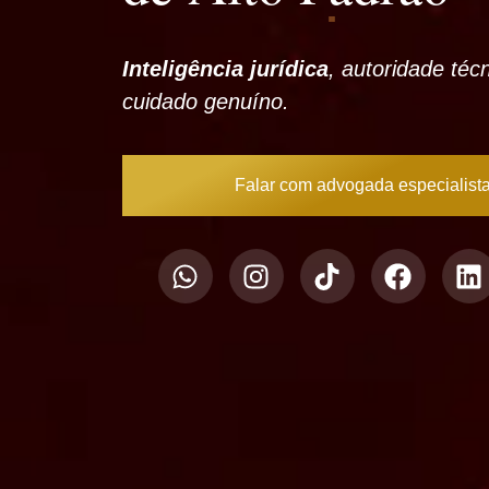
Inteligência jurídica
, autoridade téc
cuidado genuíno.
Falar com advogada especialist