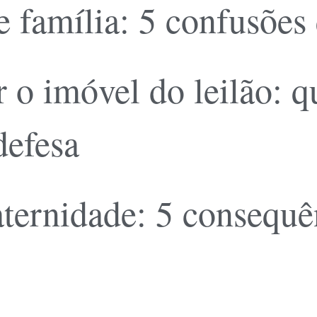
 família: 5 confusões
 o imóvel do leilão: 
defesa
ernidade: 5 consequên