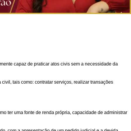
mente capaz de praticar atos civis sem a necessidade da
vil, tais como: contratar serviços, realizar transações
o ter uma fonte de renda própria, capacidade de administrar
ado, com a apresentação de um pedido judicial e a devida