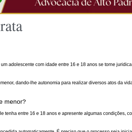
rata
m adolescente com idade entre 16 e 18 anos se torne juridica
nor, dando-lhe autonomia para realizar diversos atos da vida ci
de menor?
 tenha entre 16 e 18 anos e apresente algumas condições, com
oncedida automaticamente. É preciso que o processo seja inici