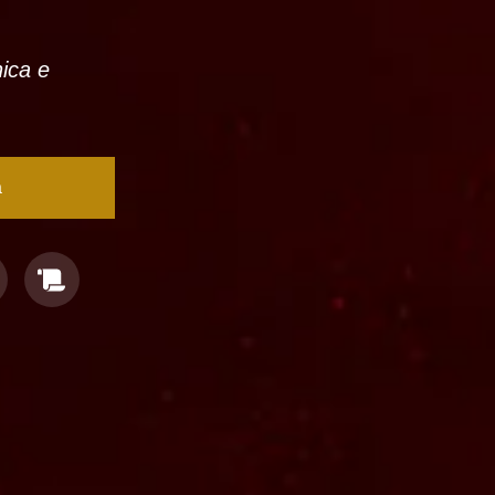
nica e
a