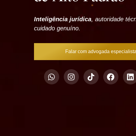
Inteligência jurídica
, autoridade téc
cuidado genuíno.
Falar com advogada especialist