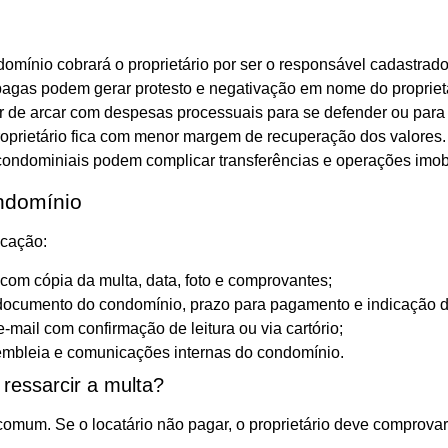
domínio cobrará o proprietário por ser o responsável cadastrado
pagas podem gerar protesto e negativação em nome do proprietá
ter de arcar com despesas processuais para se defender ou para 
proprietário fica com menor margem de recuperação dos valores.
condominiais podem complicar transferências e operações imobi
ondomínio
icação:
l com cópia da multa, data, foto e comprovantes;
do documento do condomínio, prazo para pagamento e indicação d
-mail com confirmação de leitura ou via cartório;
sembleia e comunicações internas do condomínio.
 ressarcir a multa?
omum. Se o locatário não pagar, o proprietário deve comprovar a