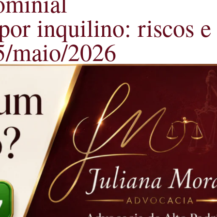
ominial
or inquilino: riscos e
15/maio/2026