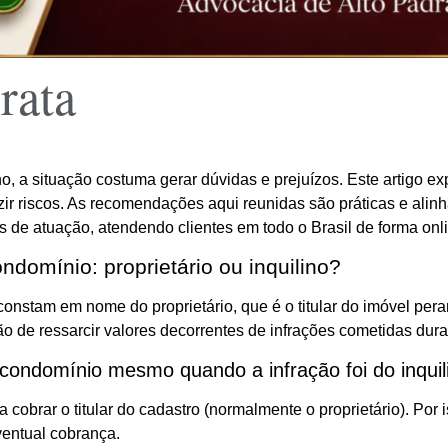
rata
 a situação costuma gerar dúvidas e prejuízos. Este artigo ex
zir riscos. As recomendações aqui reunidas são práticas e alin
os de atuação, atendendo clientes em todo o Brasil de forma onl
omínio: proprietário ou inquilino?
constam em nome do proprietário, que é o titular do imóvel pera
ação de ressarcir valores decorrentes de infrações cometidas dur
 condomínio mesmo quando a infração foi do inquil
obrar o titular do cadastro (normalmente o proprietário). Por i
ventual cobrança.