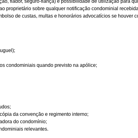
ão, fiador, seguro-fiança) e possibilidade de utilização para qu
ao proprietário sobre qualquer notificação condominial recebid
bolso de custas, multas e honorários advocatícios se houver co
uguel);
gos condominiais quando previsto na apólice;
udos;
 cópia da convenção e regimento interno;
radora do condomínio;
ndominiais relevantes.