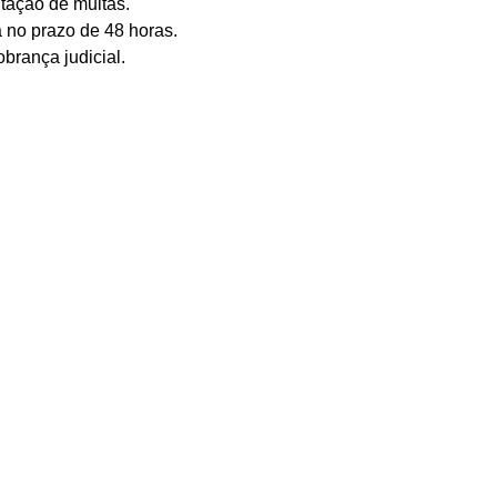
itação de multas.
a no prazo de 48 horas.
brança judicial.