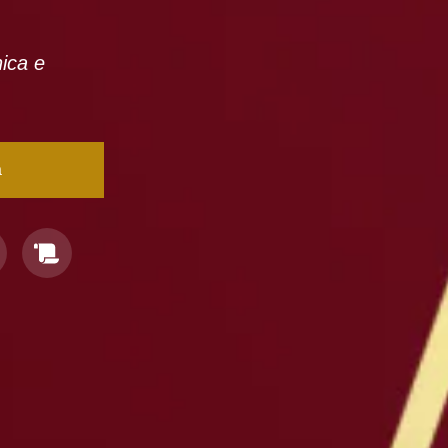
nica e
a