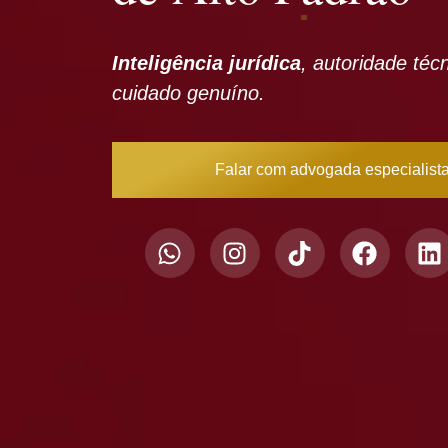
Inteligência jurídica
, autoridade téc
cuidado genuíno.
Falar com advogada especialist